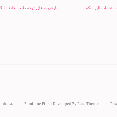
نتخابات اليونسكو
مارجريت عازر توجه طلب إحاطة لـ 3 وزراء بسبب نقص العمالة الفنية في سوق العمل
mireta
.
Feminine Pink | Developed By
Rara Theme
Pow