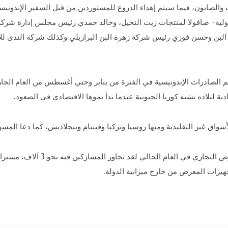
البن واثنتان للزيوت والصابون، فيما سيتم إهداء الدروع للمستوردين من قبل السفير 
ولية- صافولا لمنتجات زيت النخيل، وخالد حمدي رئيس مجلس إدارة شركة
لبن وحسن فوزي رئيس شركة زهرة البن البرازيلي وكذلك شركة الندى للا
دية لبلاده تشبه كوريا الجنوبية عندما بدأ نموها الاقتصادي في الصعود.
ق غير التقليدية ومنها روسيا وتركيا وفيتنام وبنجلاديش، كما دعا المسؤو
هيزات المعرض من خارج ميزانية الدولة.