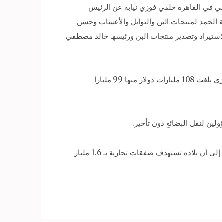
الإندونيسي في القاهرة حلمي فوزي نيابة عن الرئيس
 الحمد لمنتجات البن والتوابل والأعشاب وحسن
ستيراد وتصدير منتجات البن ورئيسها خالد مصطفي
وقال الرئيس الإندونيسي أثناء افتتاح المعرض إن حجم الصادرات الإندونيسية في الفترة من يناير وحتي أغسطس من العام الجاري بلغت 108 مليارات دولار منها 99 مليارا
لين لنقل البضائع دون تأخير.
وقال وزير التجارة الإندونيسي انجرا داستو،عن المعرض التجاري في العام الحالي لقد تجاوز المشاركين فيه نحو 3 آلاف، مشيرا إلى أن بلاده تستهدف صفقات تجارية بـ 1.6 مليار