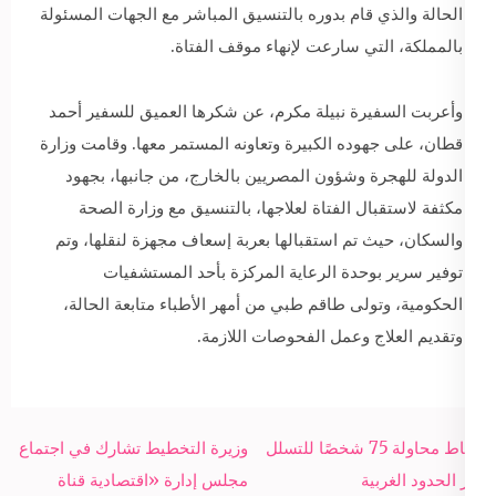
الحالة والذي قام بدوره بالتنسيق المباشر مع الجهات المسئولة
بالمملكة، التي سارعت لإنهاء موقف الفتاة.
وأعربت السفيرة نبيلة مكرم، عن شكرها ‏العميق للسفير أحمد
قطان، على جهوده الكبيرة وتعاونه المستمر معها. وقامت وزارة
الدولة للهجرة وشؤون المصريين بالخارج، من جانبها، بجهود
مكثفة لاستقبال الفتاة لعلاجها، بالتنسيق مع وزارة الصحة
والسكان، حيث تم استقبالها بعربة إسعاف مجهزة لنقلها، وتم
توفير ‏سرير بوحدة الرعاية المركزة بأحد المستشفيات
الحكومية، وتولى طاقم طبي من أمهر الأطباء متابعة الحالة،
‏وتقديم العلاج وعمل الفحوصات اللازمة.
Post
إحباط محاولة 75 شخصًا للتسلل
وزيرة التخطيط تشارك في اجتماع
navigation
عبر الحدود الغربية
مجلس إدارة «اقتصادية قناة