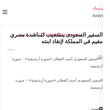
Ski
Amireta
t
Amireta
conten
(Pres
Enter
السفير السعودى يستجيب لمناشدة مصري
11 October 2017
sabbeh
اخبار شاملة
مقيم في المملكة لإنقاذ ابنته
السفير السعودى أحمد القطان «صورة أرشيفية» – صورة
أرشيفية
تصوير :