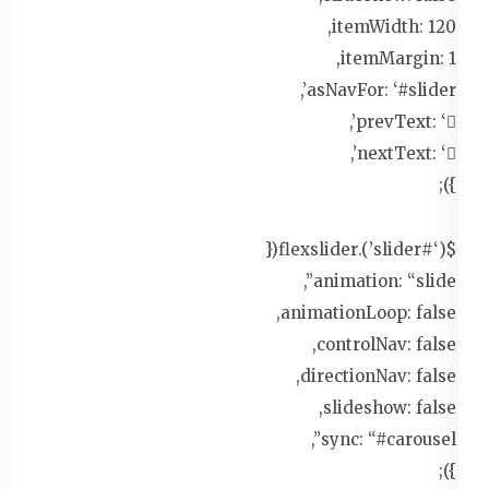
itemWidth: 120,
itemMargin: 1,
asNavFor: ‘#slider’,
prevText: ‘’,
nextText: ‘’,
});
$(‘#slider’).flexslider({
animation: “slide”,
animationLoop: false,
controlNav: false,
directionNav: false,
slideshow: false,
sync: “#carousel”,
});