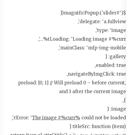
$(‘#slider’).magnificPopup({
delegate: ‘a.fullview’,
type: ‘image’,
tLoading: ‘Loading image #%curr%…’,
mainClass: ‘mfp-img-mobile’,
gallery: {
enabled: true,
navigateByImgClick: true,
preload: [0, 1] // Will preload 0 – before current,
and 1 after the current image
},
image: {
tError: ‘
The image #%curr%
could not be loaded.’,
titleSrc: function (item) {