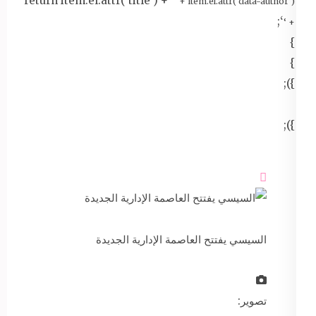
return item.el.attr(‘title’) + ‘
‘ + item.el.attr(‘data-author’)
‘;
+ ‘
}
}
});
});

السيسي يفتتح العاصمة الإدارية الجديدة
تصوير: