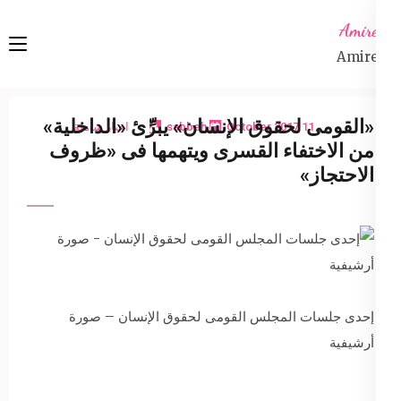
Ski
Amireta
t
Amireta
conten
(Pres
Enter
«القومى لحقوق الإنسان» يبرِّئ «الداخلية»
11 October 2017
sabbeh
اخبار شاملة
من الاختفاء القسرى ويتهمها فى «ظروف
الاحتجاز»
إحدى جلسات المجلس القومى لحقوق الإنسان – صورة
أرشيفية