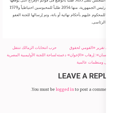
المجلس تلقى 3633 طلباً بالوضع فى قوائم الإفراج التى يوقعها
رئيس الجمهورية، منها 2054 طلباً للمحبوسين احتياطياً و1579
للمحكوم عليهم بأحكام نهائية أو باتة، وتم إرسالها للجنة العفو
الرئاسى.
Post
في تقرير «القومي لحقوق
حرب انتخابات الزمالك تنتقل
navigation
الإنسان»: إرهاب «الإخوان» دعمته
لساحة اللجنة الأوليمبية المصرية
دول ومنظمات عالمية
LEAVE A REPLY
You must be
logged in
to post a comment.