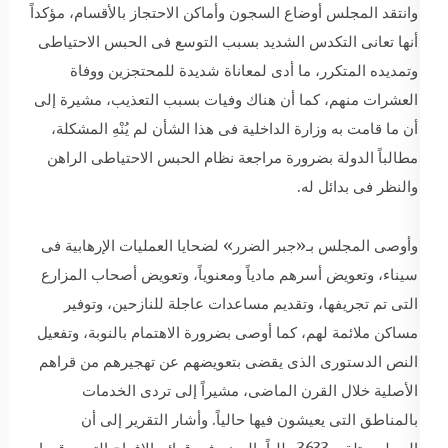
وانتقد المجلس أوضاع السجون وأماكن الاحتجاز بالأقسام، مؤكداً
أنها تعانى التكدس الشديد بسبب التوسع فى الحبس الاحتياطى
وتمديده المتكرر، ما أدى لمعاناة شديدة للمحتجزين ووفاة
العشرات منهم، كما أن هناك وفيات بسبب التعذيب، مشيرة إلى
أن ما قامت به وزارة الداخلية فى هذا الشأن لم يُنْهِ المشكلة،
مطالباً الدولة بضرورة مراجعة نظام الحبس الاحتياطى الراهن
والنظر فى بدائل له.
وأوصى المجلس بـ«جبر الضرر» لضحايا العمليات الإرهابية فى
سيناء، وتعويض أسرهم مادياً ومعنوياً، وتعويض أصحاب المزارع
التى تم تجريفها، وتقديم مساعدات عاجلة للنازحين، وتوفير
مساكن ملائمة لهم، كما أوصى بضرورة الاهتمام بالنوبة، وتفعيل
النص الدستورى الذى يقضى بتعويضهم عن تهجيرهم من قراهم
الأصلية خلال القرن الماضى، مشيراً إلى تردى الخدمات
بالمناطق التى يعيشون فيها حالياً. وأشار التقرير إلى أن