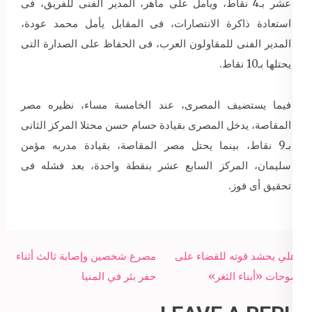
عشر بـ4 نقاط، ويأمل على ماهر، المدير الفنى للفريق، فى
استعادة ذاكرة الانتصارات، فى المقابل يأمل محمد عودة،
المدير الفنى للمقاولون العرب، فى الحفاظ على الصدارة التى
يحتلها بـ10 نقاط.
فيما يستضيف المصرى، عند الخامسة مساء، نظيره مصر
المقاصة، يدخل المصرى بقيادة حسام حسن محتلا المركز الثانى
بـ9 نقاط، بينما يحتل مصر المقاصة، بقيادة مدربه مؤمن
سليمان، المركز السابع عشر بنقطة واحدة، بعد فشله فى
تحقيق أى فوز.
Post
الأهلي يحشد قوته للقضاء على
مصرع شخصين وإصابة ثالث أثناء
navigation
طموحات «أبناء الثغر»
حفر بئر في المنيا