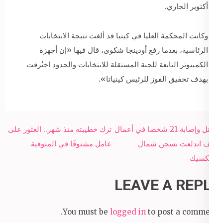
أكتوبر الجاري.
وكانت المحكمة العليا في كينيا قد ألغت نتيجة الانتخابات
الرئاسية، بعدما رفع أودينجا شكوى، قال فيها «إن أجهزة
الكمبيوتر التابعة للجنة المستقلة للانتخابات والحدود اختُرقت
بهدف تحقيق الفوز للرئيس كينياتا».
Post
مقتل وإصابة 21 شخصا في أعمال
ترك خطيبته منذ شهر.. العثور على
navigation
عنف اندلعت بسجن شمال
عامل مشنوقًا في المنوفية
المكسيك
LEAVE A REPLY
You must be
logged in
to post a comment.