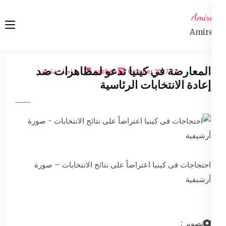
Ski
Amireta
t
Amireta
conten
(Pres
Enter
المعارضة في كينيا تدعو لمظاهرات ضد
11 October 2017
sabbeh
اخبار شاملة
إعادة الانتخابات الرئاسية
احتجاجات فى كينيا اعتراضاً على نتائج الانتخابات – صورة
أرشيفية
تصوير :