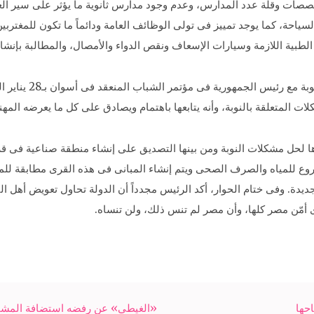
صات وقلة عدد المدارس، وعدم وجود مدارس ثانوية ما يؤثر على سير العمل
ياحة، كما يوجد تمييز فى تولى الوظائف العامة ودائماً ما تكون للمغت
لطبية اللازمة وسيارات الإسعاف ونقص الدواء والأمصال، والمطالبة بإن
وأشار التقرير إلى أن
 المتعلقة بالنوبة، وأنه يتابعها باهتمام ويصادق على كل ما يعرضه المه
ية بالنوبة واعتماد مشروع للمياه والصرف الصحى ويتم إنشاء المبانى فى هذه القرى مط
يدة. وفى ختام الحوار، أكد الرئيس مجدداً أن الدولة تحاول تعويض أهل الن
ى أمّن مصر كلها، وأن مصر لم تنس ذلك، ولن تنساه.
«الغيطي» عن رفضه استضافة المشجع 