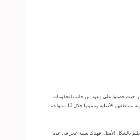
2 حركة مطلبية واسعة بين المواطنين النوبيين، حيث حصلوا على وعود من جانب الحكومات
المتعاقبة لم تجد طريقها للتنفيذ، لكن مع ثورة يونيو جاء وعد الإنصاف فى نص المادة 236 من الدستور بإعادة توطين سكان النوبة بمناطقهم الأصلية وتنميتها خلال 10 سنوات،
عليم بالشكل الأمثل، فهناك نسبة عجز فى عدد