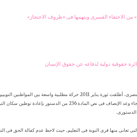
ة» من الاختفاء القسرى ويتهمها فى «ظروف الاحتجاز»
ئزة حقوقية دولية لدفاعه عن حقوق الإنسان
وتابع التقرير أنه بشأن العديد من قطاعات الشعب المصرى، أطلقت ثورة يناير 011
الدستورى.
ى تعانى منها قرى النوبة فى التعليم، حيث لاحظ عدم كفالة الحق فى الت