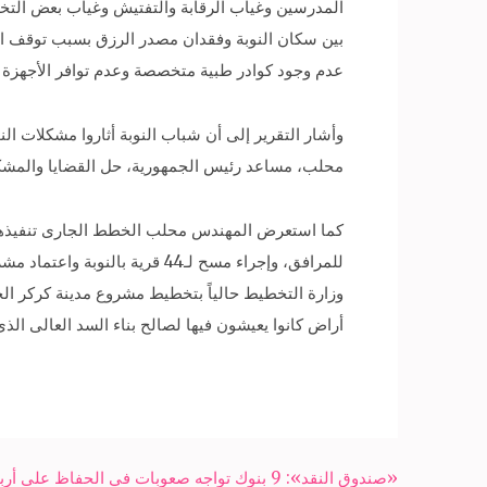
المدرسين وغياب الرقابة والتفتيش وغياب بعض التخص
بين سكان النوبة وفقدان مصدر الرزق بسبب توقف الس
عدم وجود كوادر طبية متخصصة وعدم توافر الأجهزة ا
محلب، مساعد رئيس الجمهورية، حل القضايا والمشكلات
للمرافق، وإجراء مسح لـ44 قر
وزارة التخطيط حالياً بتخطيط مشروع مدينة كركر الجد
أراض كانوا يعيشون فيها لصالح بناء السد العالى الذ
Post
«صندوق النقد»: 9 بنوك تواجه صعوبات في الحفاظ على أرباحها