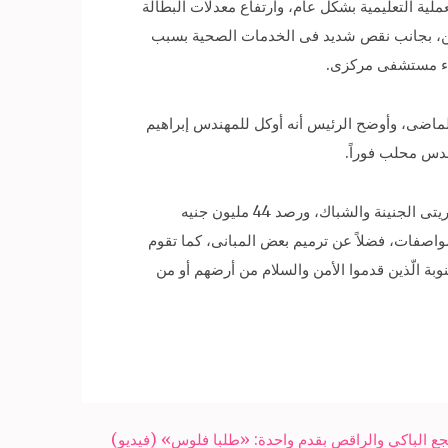
ية التعليمية بشكل عام، وارتفاع معدلات البطالة
ربين، بجانب نقص شديد فى الخدمات الصحية بسبب
شاء مستشفى مركزى.
 شباب النوبة أثاروا مشكلات النوبة مع رئيس الجمهورية فى مؤتمر الشباب المنعقد فى أسوان بـ28 يناير الماضى، وأوضح الرئيس أنه أوكل للمهندس إبراهيم
ندس محلب فوراً.
كما استعرض المهندس محلب الخطط الجارى تنفيذها لحل مشكلات النوبة ومن بينها التصديق على إنشاء منطقة صناعية فى قريتى الجنينة والشباك، ورصد 44 مليون جنيه
ابقة للمواصفات، فضلاً عن ترميم بعض المبانى، كما تقوم
وبة الّذين قدموا الأمن والسلام من أرضهم أو من
الباكي والراقص بقدم واحدة: «طلبا فلوس» (فيديو)