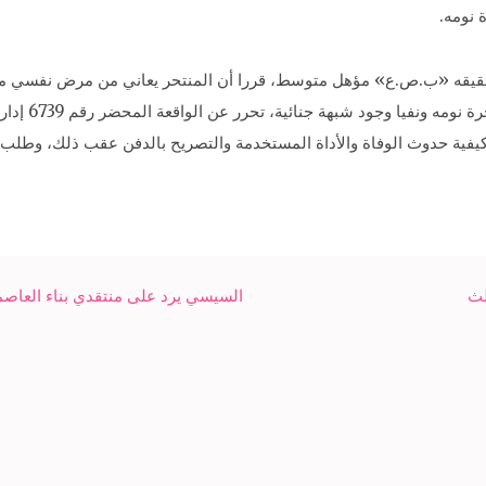
نومه.
قه «ب.ص.ع» مؤهل متوسط، قررا أن المنتحر يعاني من مرض نفسي منذ عا
فية حدوث الوفاة والأداة المستخدمة والتصريح بالدفن عقب ذلك، وطلب ت
لث
السيسي يرد على منتقدي بناء العاصمة ا