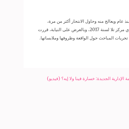
م ويعالج منه وحاول الانتحار أكثر من مرة،
وفوجئا بقيامه بشنق نفسه باستخدام حبل بسقف حجرة نومه ونفيا وجود شبهة جنائية، تحرر عن الواقعة المحضر رقم 6739 إداري مركز تلا لسنة 2017، وبالعرض على النيابة، قررت
حريات المباحث حول الواقعة وظروفها وملابساتها.
لإدارية الجديدة: خسارة فينا ولا إيه؟ (فيديو)