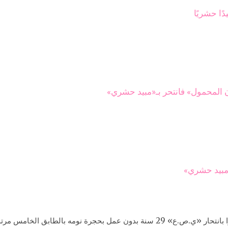
ًا حشريًا
ن المحمول» فانتحر بـ«مبيد حشري»
«مبيد حشري»
وتلقى اللواء أحمد عتمان، مدير أمن المنوفية، إخطارا بانتحار «ي.ص.ع» 29 سنة بدون 