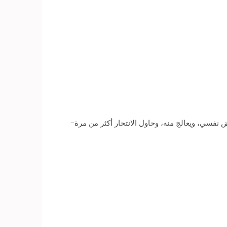
جرة نومه، حيث إنه يعاني من مرض نفسي، ويعالج منه، وحاول الانتحار أكثر من مرة-