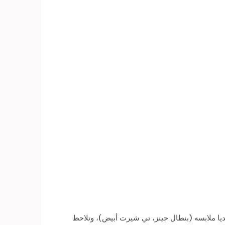
عمل بحجرة نومه بالطابق الخامس مرتديا ملابسه (بنطال جينز، تي شيرت أبيض)، وتلاحظ