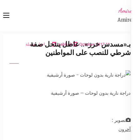
Ski
Amireta
t
Amireta
conten
(Pres
Enter
بـ«مسدس خرز».. عاطل ينتحل صفة
11 October 2017
sabbeh
اخبار شاملة
شرطي للنصب على المواطنين
دراجة نارية بدون لوحات – صورة أرشيفية
تصوير :
آخرون