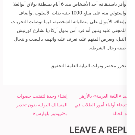
وأقر باستيقافه أحد الأشخاص منذ 6 أيام بمنطقة بولاق أبوالعلا
واستولي منه على مبلغ 1000 جنيه بذات الأسلوب، وأضاف
بإنفاقه الأموال على متطلباته الشخصية، فيما توصلت التحريات
للمجني عليه وتبين أنه فرد أمن بمول أركاديا بشارع كورنيش
النيل، وبعرض المتهم عليه تعرف عليه واتهمه بالنصب وانتحال
صفة رجال الشرطة.
تحرر محضر وتولت النيابة العامة التحقيق.
Post
عميد «اللغة العربية» بالأزهر:
إنشاء وحدة لتفتيت حصوات
navigation
استدعاء أولياء أمور الطلاب في
المسالك البولية بدون تخدير
هذه الحالة
بـ«تيودور بلهارس»
LEAVE A REPLY