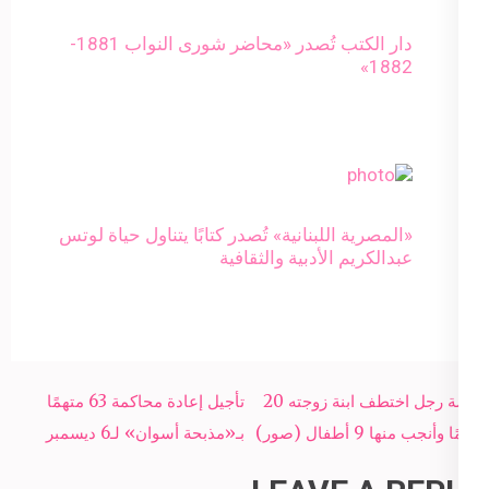
دار الكتب تُصدر «محاضر شورى النواب 1881-
1882»
«المصرية اللبنانية» تُصدر كتابًا يتناول حياة لوتس
عبدالكريم الأدبية والثقافية
Post
قصة رجل اختطف ابنة زوجته 20
تأجيل إعادة محاكمة 63 متهمًا
navigation
عامًا وأنجب منها 9 أطفال (صور)
بـ«مذبحة أسوان» لـ6 ديسمبر