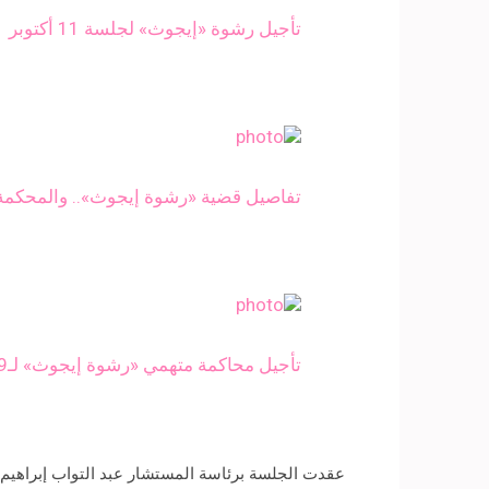
تأجيل رشوة «إيجوث» لجلسة 11 أكتوبر
تفاصيل قضية «رشوة إيجوث».. والمحكمة تؤجل 
تأجيل محاكمة متهمي «رشوة إيجوث» لـ9 سبتمبر.. وإخلاء سبيل 4 بكفالة مليون جنيه لكل منهم
عقدت الجلسة برئاسة المستشار عبد التواب إبراهيم