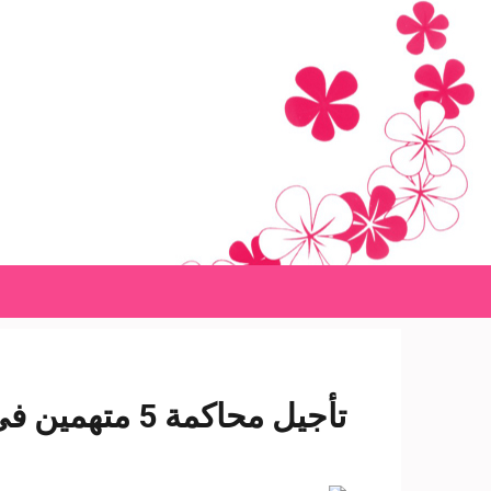
Ski
t
conten
(Pres
Enter
تأجيل محاكمة 5 متهمين في «رشوة إيجوث» لـ١٤ نوفمبر