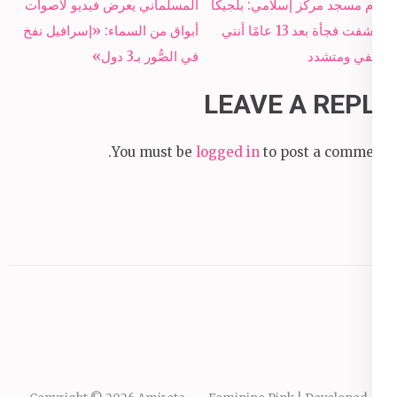
Post
إمام مسجد مركز إسلامي: بلجيكا
المسلماني يعرض فيديو لأصوات
navigation
اكتشفت فجأة بعد 13 عامًا أنني
أبواق من السماء: «إسرافيل نفخ
سلفي ومتشدد
في الصُّور بـ3 دول»
LEAVE A REPLY
You must be
logged in
to post a comment.