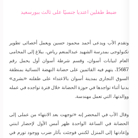
ضبط طفلين اعتديا جنسيًا على ثالث ببورسعيد
وتقدم الأب ويدعى أحمد محمود حسين ويعمل أخصائى تطوير
تكنولوجى بمدرسة الشهيد عبدالمنعم رياض، ببلاغ إلى المحامى
العام لنيابات أسوان، وقسم شرطة أسوان أول يحمل رقم
15687، يتهم فيه القائمين على حضانة النهضة النسائية بمنطقة
السوق التجارى بمدينة أسوان بالاعتداء على طفلته «بشرى»
بدنيا أثناء تواجدها في حوزة الحضانة خلال فترة تواجده في عمله
ووالدتها، التي تعمل مهندسة.
وقال الأب في المحضر إنه «توجهت بعد الانتهاء من عملى إلى
الحضانة في الساعة الواحدة ظهر أمس الأول لإحضار ابنتي
وإعادتها إلى المنزل لكنني فوجئت بآثار ضرب ووجود تورم في