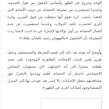
الوجه وجروح في الظهر وأصابنى الذهول من هول الصدمة،
وعندما استفسرت من مشرفة الحضانة عن سبب الإًصابة التي
لحقت بابنتى، تارة تقول أنها سقطت من فوق السرير، وتارة
أخرى انحشرت خلف الدولاب، وعندما استفسرت عن عدم
اتصال الحضانة بي أول بوالدتها لإخبارنا عن ما حدث لابنتنا ردت
المشرفة بأن التليفون «مافيهوش رصيد علشان نبلغك».
وأوضح أنه توجه بعد ذلك إلى قسم الشرطة والمستشفى وعمل
تقرير طبي لإثبات الإصابات الظاهرية الموجودة على جسد
طفلته، مشيرًا إلى أنه «توجهت إلى مسؤولي التضامن
الاجتماعي باعتبار أن الحضانة أهلية ووعدوا بالتحرك فور
مشاهدتهم منظر الإصابات، إلا إننى بعد عودتى بها إلى المنزل
اكتشفنا وجود إصابات أخرى في الظهر».