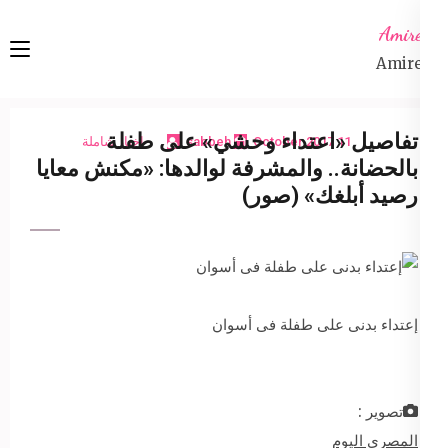
Ski
Amireta
t
Amireta
conten
(Pres
Enter
تفاصيل «اعتداء وحشي» على طفلة
11 October 2017
sabbeh
اخبار شاملة
بالحضانة.. والمشرفة لوالدها: «مكنش معايا
رصيد أبلغك» (صور)
إعتداء بدنى على طفلة فى أسوان
تصوير :
المصري اليوم