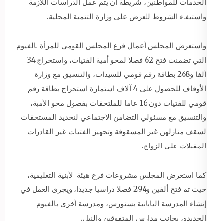
الخدمات للمواطنين، شريطة أن يتم عمل الدراسات اللازمة
واستيفاء الشروط للعرض على وزارة التنمية المحلية.
واستعرض المجلس أعمال فرع المجلس القومي للمرأة بالفيوم
التي تضمنت فتح 62 فصلا لمحو أمية الفتيات، واستخراج 34
ألفا و268 بطاقة رقم قومي للسيدات، والتنسيق مع وزارة
الأوقاف للحصول على 4 آلاف استمارة استخراج بطاقة رقم
قومي للفتيات دون 16 عاما للملتحقات بفصول محو الأمية،
والتنسيق مع مسئولي التضامن الاجتماعي لتحديد المستحقات
لسقف منازلهن غير المسقوفة وتجهيز الفتيات غير القادرات
المقبلات على الزواج.
كما استعرض المجلس مشروعات فرع هيئة الأبنية التعليمية،
حيث تم فتح ألفين و294 فصلا دراسيا جديدا، ويجرى العمل في
إنشاء المدرسة اليابانية بسنورس، ومدرسة أخرى بالفيوم
الجديدة، بجانب مدارس المتفوقين والنيل.