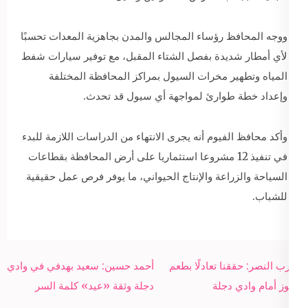
ووجه المحافظ رؤساء المجالس والمدن بجاهزية المعدات تحسبًا
لأي أمطار شديدة بفصل الشتاء المقبل، مع توفير سيارات شفط
المياه وتطهير مخرات السيول بمراكز المحافظة المختلفة
وإعداد خطة طوارئ لمواجهة أي سيول قد تحدث.
وأكد محافظ الفيوم أنه يجرى الانتهاء من الدراسات اللازمة للبدء
في تنفيذ 12 مشروعا استثماريا على أرض المحافظة بقطاعات
السياحة والزراعة والإنتاج الحيواني، ما يوفر فرص عمل حقيقية
للشباب.
Post
مدرب النصر: حققنا تعادلًا بطعم
أحمد حسين: سعيد بهدفي في وادي
navigation
الفوز أمام وادي دجلة
دجلة وثقة «عيد» كلمة السر