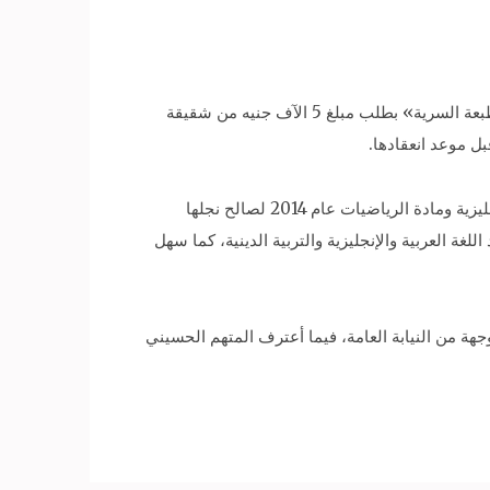
تلا ممثل النيابة أمر الإحالة، ووجه للمتهم الأول بصفته رئيس قسم بالإدارة العامة للامتحانات بوزارة التربية والتعليم «ناسخ المطبعة السرية» بطلب مبلغ 5 الآف جنيه من شقيقة
كما طلب المتهم من المتهمة الرابعة بوساطة شقيقة زوجته مبلغ 10 الآف جنيه لتسريب أسئلة امتحانات اللغتين الإيطالية والإنجليزية ومادة الرياضيات عام 2014 لصالح نجلها
ذج إجابات اختبارات مواد اللغة العربية والإنجليزية والتربية الدينية، كما سهل
وجهة من النيابة العامة، فيما أعترف المتهم الحسيني