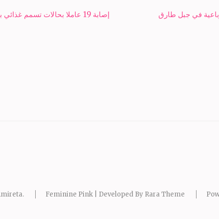
رباعية في جبل طارق
إصابة 19 عاملا بحالات تسمم غذائي بالمنوفية بعد تناول وجبة فاسدة
mireta
.
Feminine Pink | Developed By
Rara Theme
Pow