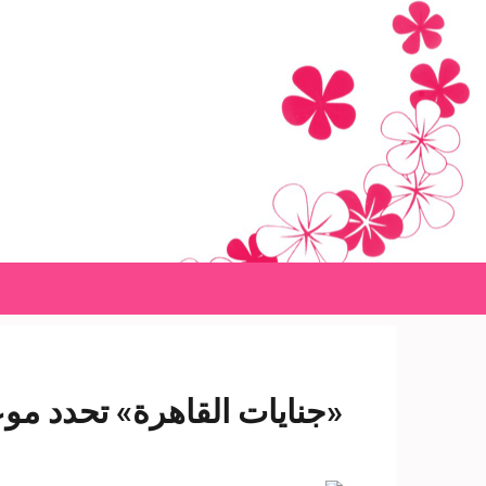
Ski
t
conten
(Pres
Enter
«جنايات القاهرة» تحدد موع