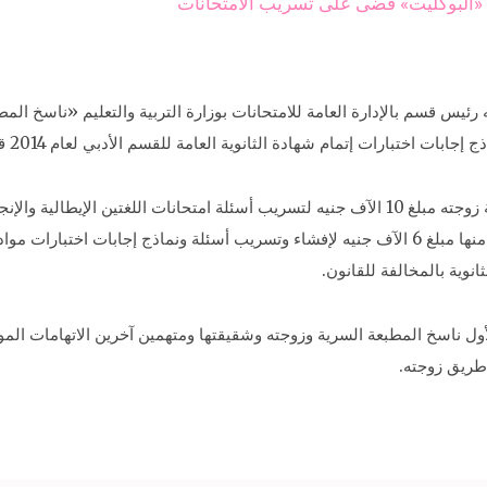
ضة: «البوكليت» قضى على تسريب الامتحانات
ختبارات إتمام شهادة الثانوية العامة للقسم الأدبي لعام 2014 قبل موعد انعقادها.
المتهم السادس، وطلب أيضا مبلغ 10 الآف جنيه أخذ منها مبلغ 6 الآف جنيه لإفشاء وتسريب أسئلة ونما
انوية بالمخالفة للقانون.
الأول ناسخ المطبعة السرية وزوجته وشقيقتها ومتهمين آخرين الاتهامات الم
طريق زوجته.