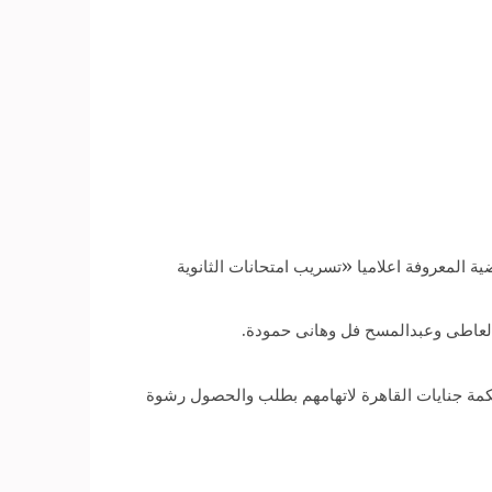
 للنطق بالحكم على المتهمين في الفضية المعروفة اعلاميا «تسريب امتحانات الثانوية
لعاطى وعبدالمسح فل وهانى حمودة.
 أحال ناسخ المطبعة السرية بوزارة التربية والتعليم وزوجته وشقيقتها و5 آخرين إلى محكمة جنايات القاهرة لاتهامهم بطلب والحصول رشوة