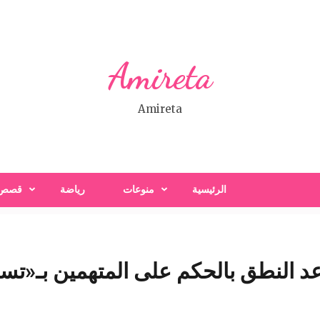
Amireta
Amireta
الرئيسية
منوعات
رياضة
قصص
د النطق بالحكم على المتهمين بـ«تسر