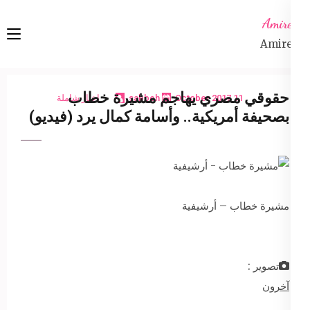
Ski
Amireta
t
Amireta
conten
(Pres
Enter
حقوقي مصري يهاجم مشيرة خطاب
11 October 2017
sabbeh
اخبار شاملة
بصحيفة أمريكية.. وأسامة كمال يرد (فيديو)
مشيرة خطاب – أرشيفية
تصوير :
آخرون