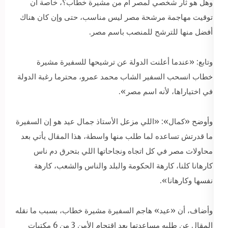
وهل هو ثأر شخصي لمصر أم من مشيرة خطاب؟، خاصة أن
توقيت مهاجمة مرشحة مصر ليس مناسب، حتى وإن كان هناك
أفضل منها للترشح للمنصب باسم مصر.
وتابع: «عندما أعلنت الدولة عن ترشيحها للسفيرة مشيرة
خطاب انسحب السفير الشاب محمد عمرو، محترما رغبة الدولة
في اختياراها، لأنه اسم مصر».
وأوضح «كمال»: «اللي مزعل الأستاذ جمال عيد هو إن السفيرة
ما قدرتش تساعده لما طلب منها واسطة، هذا المقال يأتي بعد
محاولات مصر في كل اتجاه ونجاحاتها اللي بتحرق دم ناس
كارهانا كلنا، كارهة الحكومة والبلد والناس والشعب، كارهة
نفسها وكارهانا».
وأضاف، أن «عيد» هاجم السفيرة مشيرة خطاب، بسبب ما نقله
المقال عن طلبه مساعدتها بعد اقتحام الأمن 3 من 6 مكتبات