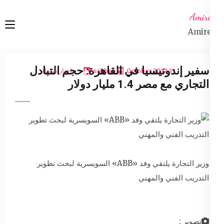
Ski
Amireta
t
Amireta
conten
(Pres
Enter
سفير إندونيسيا في القاهرة: حجم التبادل
11 October 2017
sabbeh
اخبار شاملة
التجاري مع مصر 1.4 مليار دولار
وزير التجارة يلتقي وفد «ABB» السويسرية لبحث تطوير
التدريب الفني والمهني
تصوير :