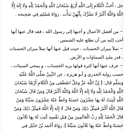
جل ، أَحَبُّ الْكَلَامِ إِلَى اللَّهِ أَرْبَعٌ سُبْحَانَ اللَّهِ وَالْحَمْدُ لِلَّهِ وَلَا إِلَهَ إِلَّا
اللَّهُ وَاللَّهُ أَكْبَرُ لَا يَضُرُّكَ بِأَيِّهِنَّ بَدَأْت . رَوَاهُ مُسْلِم فِي صَحِيحه .
– من أفضل الأعمال و أحبها إلى رسول الله ، فقد قال عنها أنها
أحب إليه من أن تطلع عليه الشمس .
– تملأ ميزان الحسنات ، حيث قيل عنها أنها تملأ ميزان الحسنات
، قدر ملئ السماوات و الأرض .
– عرف عنها أنها كثرة قولها يزيد الحسنات ، و يمحي السيئات ،
حسب رواية الخدري و أبو هريرة ، عن النَّبِيَّ صَلَّى اللَّهُ عَلَيْهِ
وَسَلَّم قَال: { إِنَّ اللَّهَ عَزَّ وَجَلَّ اصْطَفَى مِنْ الْكَلَامِ أَرْبَعًا سُبْحَانَ
اللَّهِ وَالْحَمْدُ لِلَّهِ وَلَا إِلَهَ إِلَّا اللَّهُ وَاللَّهُ أَكْبَرُ قَالَ وَمَنْ قَالَ سُبْحَانَ
اللَّهِ كُتِبَتْ لَهُ بِهَا عِشْرُونَ حَسَنَةً وَحُطَّ عَنْهُ عِشْرُونَ سَيِّئَةً وَمَنْ
قَالَ اللَّهُ أَكْبَرُ فَمِثْلُ ذَلِكَ وَمَنْ قَالَ لَا إِلَهَ إِلَّا اللَّهُ فَمِثْلُ ذَلِكَ وَمَنْ
قَالَ الْحَمْدُ لِلَّهِ رَبِّ الْعَالَمِينَ مِنْ قِبَلِ نَفْسِهِ كُتِبَ لَهُ بِهَا ثَلَاثُونَ
حَسَنَةً وَحُطَّ عَنْهُ بِهَا ثَلَاثُونَ سَيِّئَةً }. رَوَاهُ أَحْمَد بْنُ حَنْبَل فِي