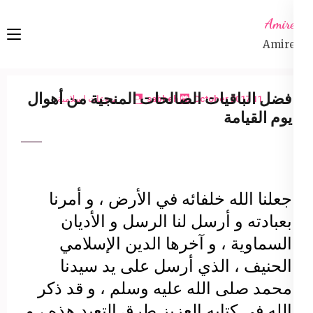
Ski
Amireta
t
Amireta
conten
(Pres
Enter
فضل الباقيات الصالحات المنجية من أهوال
11 October 2017
sabbeh
منوعات إسلامية
يوم القيامة
جعلنا الله خلفائه في الأرض ، و أمرنا
بعبادته و أرسل لنا الرسل و الأديان
السماوية ، و آخرها الدين الإسلامي
الحنيف ، الذي أرسل على يد سيدنا
محمد صلى الله عليه وسلم ، و قد ذكر
الله في كتابه العزيز طرق التعبد هذه ، و