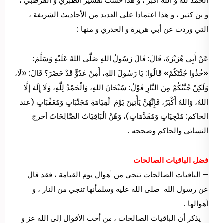
الحمد لله و الله أكبر ، و هذا حسب تفسير الطبري و القرطبي ،
و بن كثير ، و هذا اعتمادا على العديد من الأحاديث الشريفة ،
التي وردت عن أبي هريرة و الخدري و منها :
عَنْ أَبِي هُرَيْرَةَ، قَالَ: قَالَ رَسُولُ اللهِ صَلَّى اللهُ عَلَيْهِ وَسَلَّمَ:
«خُذُوا جُنَّتَكُمْ» قَالُوا: يَا رَسُولَ اللهِ، أَمِنْ عَدُوٍّ قَدْ حَضَرَ؟ قَالَ: «لَا،
وَلَكِنْ جُنَّتُكُمْ مِنَ النَّارِ قَوْلُ: سُبْحَانَ اللهِ، وَالْحَمْدُ لِلَّهِ، وَلَا إِلَهَ إِلَّا
اللهُ، وَاللهُ أَكْبَرُ، فَإِنَّهُنَّ يَأْتِينَ يَوْمَ الْقِيَامَةِ مُجَنِّبَاتٍ وَمُعَقِّبَاتٍ (عند
الحاكم: مُنْجِيَاتٍ وَمُقَدَّمَاتٍ)، وَهُنَّ الْبَاقِيَاتُ الصَّالِحَاتُ أخرج
النسائي والحاكم وصححه .
فضل الباقيات الصالحات
– الباقيات الصالحات تنجي من أهوال يوم القيامة ، فقد قال
عن رسول الله صلى الله عليه وسلمأنها تنجي من النار ، و
أهوالها .
– يذكر أن الباقيات الصالحات ، من أحب الأقوال إلى الله عز و