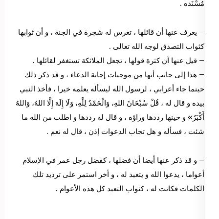
مُسْنَده .
– يعرف عنها أن قائلها ، تغرس له شجرة في الجنة ، و أن ثوابها
كثواب التصدق لوجه الله تعالى .
– قيل عنها أن كثرة قولها ، تجعل الملائكة تستغفر لقائلها .
– هذا إلى جانب أنها من موجبات إجابة الدعاء ، و قد ذكر ذلك
حينما جاء أعرابي ، لرسول الله ليسأله يعلمه خيرا ، فأخذ النبي
بيده و قال له ، قُلْ سُبْحَانَ اللهِ، وَالْحَمْدُ لِلَّهِ، وَلَا إِلَهَ إِلَّا اللهُ، وَاللهُ
أَكْبَرُ» و حينها رددها وراؤه ، و قال له رددها و اطلب من الله ما
شئت ، فسأله و هل تجاب الدعوات إذن ، قال له نعم .
– و قد ذكر عنها أيضا أن فضلها ، كفضل رجل عمر في الإسلام
أعواما ، يدعوا الله و يتعبد له ، و أخر استمر على ترديد تلك
الكلمات فكانت له ، كثواب التعبد كل هذه الأعوام .