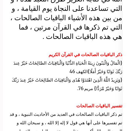
التي تساعدنا على النجاة يوم القيامة ، و
من بين هذه الأشياء الباقيات الصالحات ،
التي تم ذكرها في القرآن مرتين ، فما
هي هذه الباقيات الصالحات .
ذكر الباقيات الصالحات في القرآن الكريم
{الْمَالُ وَالْبَنُونَ زِينَةُ الْحَيَاةِ الدُّنْيَا وَالْبَاقِيَاتُ الصَّالِحَاتُ خَيْرٌ عِندَ
رَبِّكَ ثَوَابًا وَخَيْرٌ أَمَلًا}الكهف 46
{وَيَزِيدُ اللَّهُ الَّذِينَ اهْتَدَوْا هُدًى وَالْبَاقِيَاتُ الصَّالِحَاتُ خَيْرٌ عِندَ رَبِّكَ
ثَوَابًا وَخَيْرٌ مَّرَدًّا} مريم 76.
تفسير الباقيات الصالحات
تم ذكر الباقيات الصالحات في العديد من الأحاديث النبوية ، و قد
تم تفسيرها على أنها هي قول لا إله إلا الله ، و سبحان الله و