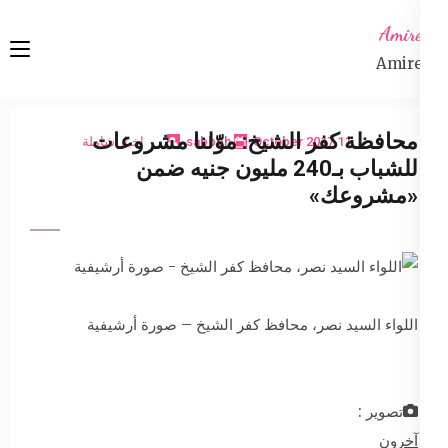
Ski
Amireta
t
Amireta
conten
(Pres
Enter
محافظة كفر الشيخ: موّلنا مشروعات
11 October 2017
sabbeh
اخبار شاملة
للشباب بـ240 مليون جنيه ضمن
«مشروعك»
اللواء السيد نصر، محافظ كفر الشيخ – صورة أرشيفية
تصوير :
آخرون