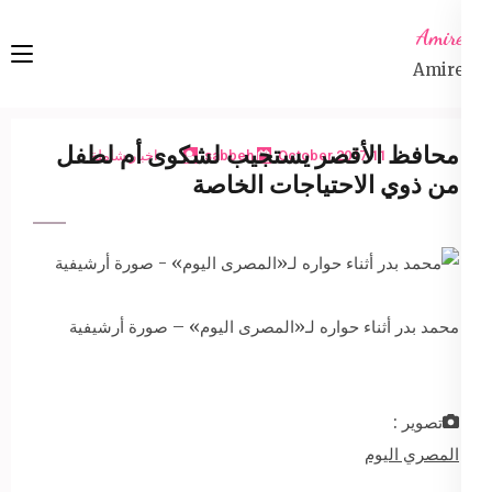
Ski
Amireta
t
Amireta
conten
(Pres
Enter
محافظ الأقصر يستجيب لشكوى أم لطفل
11 October 2017
sabbeh
اخبار شاملة
من ذوي الاحتياجات الخاصة
محمد بدر أثناء حواره لـ«المصرى اليوم» – صورة أرشيفية
تصوير :
المصري اليوم