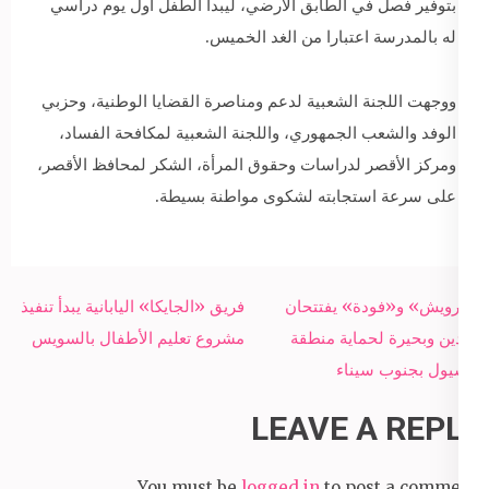
بتوفير فصل في الطابق الأرضي، ليبدأ الطفل أول يوم دراسي
له بالمدرسة اعتبارا من الغد الخميس.
ووجهت اللجنة الشعبية لدعم ومناصرة القضايا الوطنية، وحزبي
الوفد والشعب الجمهوري، واللجنة الشعبية لمكافحة الفساد،
ومركز الأقصر لدراسات وحقوق المرأة، الشكر لمحافظ الأقصر،
على سرعة استجابته لشكوى مواطنة بسيطة.
Post
«درويش» و«فودة» يفتتحان
فريق «الجايكا» اليابانية يبدأ تنفيذ
navigation
سدين وبحيرة لحماية منطقة
مشروع تعليم الأطفال بالسويس
السيول بجنوب سيناء
LEAVE A REPLY
You must be
logged in
to post a comment.