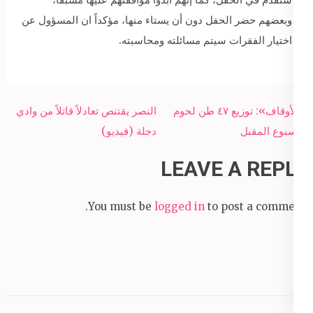
وبعضهم حضر الحفل دون أن يستاء منها، مؤكداً ان المسؤول عن
اختيار الفقرات سيتم مسائلته ومحاسبته.
Post
«الأوقاف»: توزيع ٤٧ طن لحوم
النصر يقتنص تعادلاً قاتلاً من وادي
navigation
الأسبوع المقبل
دجلة (فيديو)
LEAVE A REPLY
You must be
logged in
to post a comment.