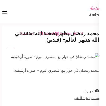
Ski
Amireta
t
Amireta
conten
(Pres
Enter
محمد رمضان يظهر بصحبة ابنه: «ثقة في
11 October 2017
sabbeh
اخبار شاملة
الله هنبهر العالم» (فيديو)
محمد رمضان في حوار مع المصري اليوم – صورة أرشيفية
تصوير :
محمود عبد الغني