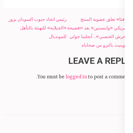
Post
«بافتا» تعلق عضوية المنتج
رئيس اتحاد جنوب السودان يزور
navigation
الأمريكي «واينستين» بعد «فضيحة
«الجبلاية» للتهنئة بالتأهل
التحرش الجنسي».. أنجلينا جولي
للمونديال
وجوينيث بالترو من ضحاياه
LEAVE A REPLY
You must be
logged in
to post a comment.