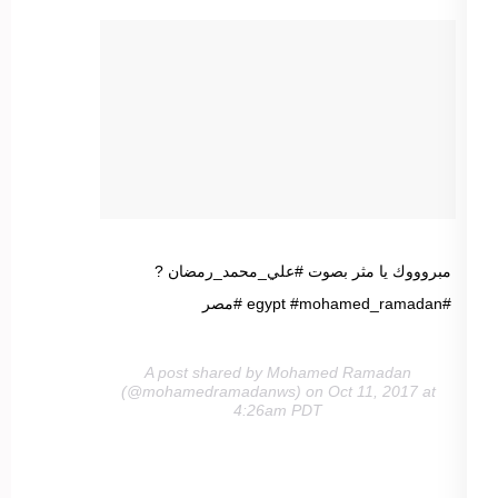
مبروووك يا مثر بصوت #علي_محمد_رمضان ?
#egypt #mohamed_ramadan #مصر
A post shared by Mohamed Ramadan
(@mohamedramadanws) on Oct 11, 2017 at
4:26am PDT