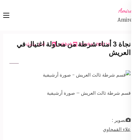
Ski
Amireta
t
Amireta
conten
(Pres
Enter
نجاة 3 أمناء شرطة من محاولة اغتيال في
11 October 2017
sabbeh
اخبار شاملة
العريش
قسم شرطة ثالث العريش – صورة أرشيفية
تصوير :
علاء القمحاوي