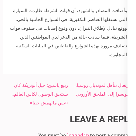
وأضافت المصادر والشهود، أن قوات الشرطة طاردت السيارة
التي تستقلها العناصر التكفيرية، في الشوارع الجانبية بالحي،
ووقع تبادل لإطلاق النيران، دون وقوع إصابات في صفوف قوات
الشرطة، فيما سادت حالة من الذعر لدي المواطنين الذين
تصادف مروره بهذه الشوارع والقاطنين في البنايات السكنية
المجاورة.
Post
البرتغال تتأهل لمونديال روسيا..
ربيع ياسين: جيل أبوتريكة كان
navigation
وسويسرا إلى الملحق الأوروبي
يستحق الوصول لكأس العالم..
«بس مالهمش حظ»
LEAVE A REPLY
You must be
logged in
to post a comment.