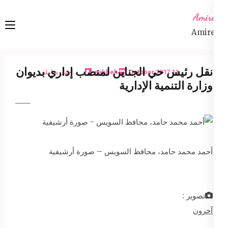
Ski
Amireta
t
Amireta
conten
(Pres
Enter
نقل رئيس حي الجناين لمنصب إداري بديوان
11 October 2017
sabbeh
اخبار شاملة
وزارة التنمية الإدارية
أحمد محمد حامد، محافظ السويس – صورة أرشيفية
تصوير :
آخرون