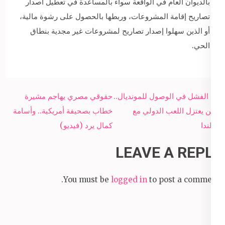
بالديوان العام في الواقعة سواء بالمساعدة في تعطيل اصدار
تصاريح إقامة المشروعات، وربطها بالحصول على رشوة مالية،
أو الذين سهلوا إصدار تصاريح لمشروعات غير مجدية بنطاق
الحي.
Post
بعد الفشل في الوصول للمونديال..
حقوقي مصري يهاجم مشيرة
navigation
روبن يعتزل اللعب الدولي مع
خطاب بصحيفة أمريكية.. وأسامة
هولندا
كمال يرد (فيديو)
LEAVE A REPLY
You must be
logged in
to post a comment.