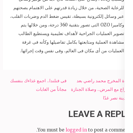
للرعاية الصحية، من خلال زيادة قدرتهم على الاهتمام بصحتهم
عبر وسائل إلكترونية بسيطة، تقيس ضغط الدم وضربات القلب،
وكاميرا OZO التى تصور بتقنية 360 درجة، ومن خلالها يتم
تصوير العمليات الجراحية لأهداف تعليمية ويستطيع الطالب
مشاهدة العملية ومتابعتها بكامل تفاصيلها وكأنه فى غرفة
العمليات من أى مكان فى العالم، وفى نفس وقت إجرائها.
Post
وفاة المخرج محمد راضي بعد
فى فنلندا.. اجمع غذاءك بنفسك
navigation
صراع مع المرض.. وصلاة الجنازة
مجاناً من الغابات
بمدينة نصر غدًا
LEAVE A REPLY
You must be
logged in
to post a comment.