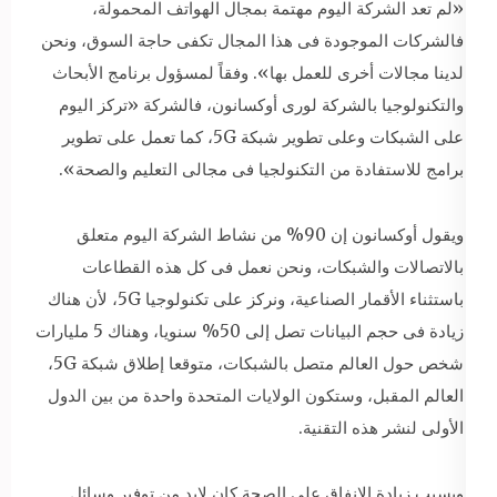
«لم تعد الشركة اليوم مهتمة بمجال الهواتف المحمولة،
فالشركات الموجودة فى هذا المجال تكفى حاجة السوق، ونحن
لدينا مجالات أخرى للعمل بها». وفقاً لمسؤول برنامج الأبحاث
والتكنولوجيا بالشركة لورى أوكسانون، فالشركة «تركز اليوم
على الشبكات وعلى تطوير شبكة 5G، كما تعمل على تطوير
برامج للاستفادة من التكنولجيا فى مجالى التعليم والصحة».
ويقول أوكسانون إن 90% من نشاط الشركة اليوم متعلق
بالاتصالات والشبكات، ونحن نعمل فى كل هذه القطاعات
باستثناء الأقمار الصناعية، ونركز على تكنولوجيا 5G، لأن هناك
زيادة فى حجم البيانات تصل إلى 50% سنويا، وهناك 5 مليارات
شخص حول العالم متصل بالشبكات، متوقعا إطلاق شبكة 5G،
العالم المقبل، وستكون الولايات المتحدة واحدة من بين الدول
الأولى لنشر هذه التقنية.
وبسبب زيادة الإنفاق على الصحة كان لابد من توفير وسائل