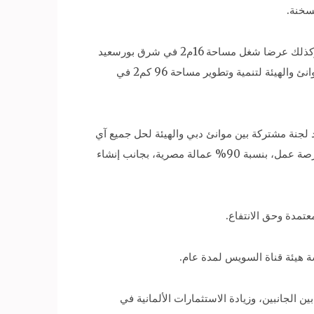
سخنة.
وقال «مميش»: إن «شركتا سام كريت، وحسن علام، عرضا الأعمال التي تتم في شرق بورسعيد من خلال المطور الصناعي، وكذلك عرضا شغل مساحة 16م2 في شرق بورسعيد
لتطويرها وتنميتها وأعمال البنية التحتية والصناعات التي ستقام على هذه المساحة، كما تم عرض اتفاقية الشراكة بين شركة موانئ والهيئة لتنمية وتطوير مساحة 96 كم2 في
 لجنة مشتركة بين موانئ دبي والهيئة لحل جميع آي
مشاكل، والتأكيد على أن مسؤولية موانئ دبي في جذب المستثمرين وتوفير البنية التحتية، لتوفر هذه الاستثمارات 500 ألف فرصة عمل، بنسبة 90% عمالة مصرية، بجانب إنشاء
عتمدة وحق الانتفاع.
ة هيئة قناة السويس لمدة عام.
 الجانبين، وزيادة الاستثمارات الألمانية في