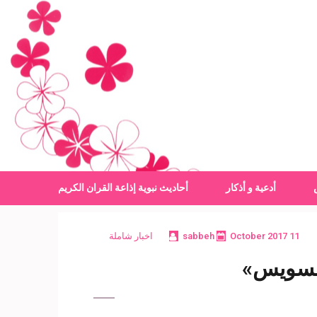
أدعية و أذكار
أحاديث نبوية
إذاعة القران الكريم
11 October 2017
sabbeh
اخبار شاملة
السويس»