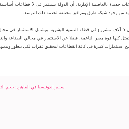
وأضافت «السعيد» في كلمتها خلال تدشين مشر
 لابد من وجود شبكة طرق ومرافق مختلفة لخدمة ذلك التوسع.
وقالت وزيرة التخطيط إنه يجري حاليا الاستثمار في 5 آلاف مشروع في قطاع التنمية البشرية، ويش
ي تمثل كلها قوة مصر الناعمة، فضلا عن الاستثمار في مجالي الصناعة وا
ضخ استثمارات كبيرة في كافة القطاعات لتحقيق قفزات لكي تتطور وتنمو.
سفير إندونيسيا في القاهرة: حجم التبادل التجا