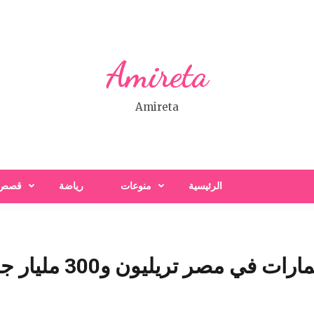
Amireta
Amireta
الرئيسية
منوعات
رياضة
قصص
ي مصر تريليون و300 مليار جنيه