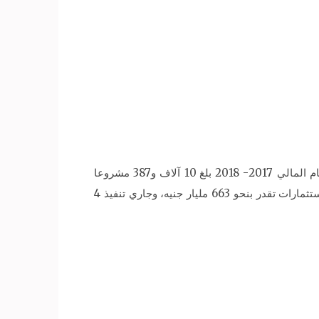
قالت وزيرة التخطيط والمتابعة والإصلاح الإداري الدكتورة، هالة السعيد، إن حجم الاستثمارات الكلية في مصر حتى نهاية العام المالي 2017- 2018 بلغ 10 آلاف و387 مشروعا
بإجمالي استثمارات تريليون و300 مليار جنيه، وهو حجم غير مسبوق في مصر، تم الانتهاء من تنفيذ 5 آلاف و386 مشروعا باستثمارات تقدر بنحو 663 مليار جنيه، وجاري تنفيذ 4