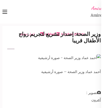
Ski
Amireta
t
Amireta
conten
(Pres
Enter
وزير الصحة: إصدار تشريع لتجريم زواج
11 October 2017
sabbeh
اخبار شاملة
الأطفال قريبا
أحمد عماد وزير الصحة – صورة أرشيفية
تصوير :
آخرون