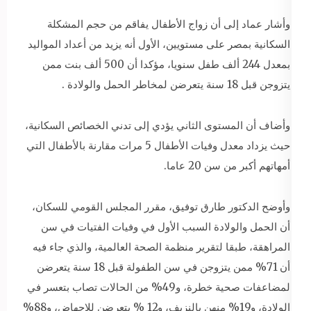
وأشار عماد إلى أن زواج الأطفال يفاقم من حجم المشكلة
السكانية بمصر على مستويين، الأول أنه يزيد من أعداد المواليد
بمعدل 244 ألف طفل سنويا، مؤكدا أن 500 ألف بنت ممن
يتزوجن قبل 18 سنة يتعرضن لمخاطر الحمل والولادة .
وأضاف أن المستوى الثاني يؤدي إلى تدني الخصائص السكانية،
حيث يزداد معدل وفيات الأطفال 5 مرات مقارنة بالأطفال التي
أمهاتهم أكبر من سن 20 عاما.
وأوضح الدكتور طارق توفيق، مقرر المجلس القومي للسكان،
أن الحمل والولادة السبب الأول في وفيات الفتيات في سن
المراهقة، طبقا لتقرير منظمة الصحة العالمية، والذي جاء فيه
أن 71% ممن يتزوجن في سن الطفولة قبل 18 سنة يتعرضن
لمضاعفات صحية خطرة، و49% من الحالات تصاب بتعسر في
الولادة، و19% منهن بالنزيف، و12 % يتعرضن للإجهاض، و88%