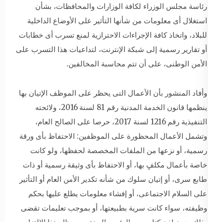
رئاسة مجلس الوزراء لكافة الوزارات والمحافظات، بشأن
استغلال أى معلومات من شأنها التأثير على الأوضاع الداخلية
للبلاد، واتخاذ كافة الإجراءات الاحترازية لمنع تسرب أى خطابات
أو تقارير رسمية إلى شبكة الإنترنت، لتداعيات هذا التسرب على
الأمن الوطنى، على أن تتم محاسبة المخالفين.
وأفاد المنشور بأن الأعمال التى يحظر على الموظف الإتيان بها
ينظمها قانون الخدمة المدنية رقم 81 لسنة 2016، ولائحته
التنفيذية رقم 1216 لسنة 2017، حرصا على الصالح العام،
وتشمل الأعمال المحظورة على الموظفين: الاحتفاظ بأى ورقة
رسمية، أو نزعها من الملفات المخصصة لحفظها، ولو كانت
خاصة بأعمال مكلفٍ بها، أو الاحتفاظ بأى وثيقة رسمية أو ذات
طابع سرى، أو إتيان سلوك من شأنه تكدير الأمن العام أو التأثير
على السلام الاجتماعى، أو إفشاء معلومات يطلع عليها بحكم
وظيفته، سواء كانت سرية بطبيعتها، أو بموجب تعليمات تقضى