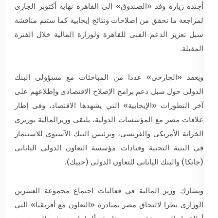
أجندة زيارة وفد «الصندوق» إلى القاهرة نهاية أكتوبر الجارى
لمراجعة ما تحقق من إصلاحات ونتائج إيجابية كما ستتم مناقشة
سبل تعزيز الدعم الفنى للقاهرة ولوزارة المالية خلال الفترة
المقبلة.
ويعقد «الجارحى» عددا من المباحثات مع مسؤولى البنك
الدولى حول سبل دعم برامج الإصلاح الاقتصادى وإطلاعهم على
آخر التطورات «الإيجابية» التي يشهدها الاقتصاد، وفى إطار
علاقات مصر مع المؤسسات الدولية، يلتقى وزيرالمالية بوزيرى
الخزانة الأمريكى والفرنسى، وبرئيس البنك الآسيوى للاستثمار
في البنية التحتية وقيادات مؤسسة التعاون الدولى اليابانى
(جايكا) والبنك اليابانى للتعاون الدولى (جبيك).
ويشارك وزير المالية في فعاليات اجتماع مجموعة العشرين
الوزارى نظرا لالتحاق مصر بمبادرة «التعاون مع أفريقيا» التي