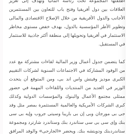
أطلقتها المجموعة تحت رئاسة ألمانيا وتهدف إلى تعزيز
العلاقات بين دول أفريقيا وفتح باب للتعاون بين المستثمرين
الأجانب والدول الأفريقية من خلال الإصلاح الاقتصادى والمالى
وتطوير الأطر المؤسسية بالدول، بهدف خفض مستوى مخاطر
الاستثمار في أفريقيا وتحويلها إلى منطقة أكثر جاذبية للاستثمار
في المستقبل.
كما يتضمن جدول أعمال وزير المالية لقاءات مشتركة مع عدد
من الوفود المشاركة في الاجتماعات السنوية لشركات التقييم
الكبرى موديز وفيتش واس اند بى، ومن المتوقع أن يتحدث
الوزير في العديد من المنتديات واللقاءات المهمة في حضور
ممثلى مجتمع الأعمال والبنوك والمؤسسات الدولية وكذلك
كبرى الشركات الأمريكية والعالمية المستثمرة بمصر مثل وفد
جى بى مورجان وبى إن بى باريبا وسيتى جروب وإيه بى سى
بنك وإى سى بى سى ستاندرد بنك وستاندرد شارترد ومجموعة
ستاندردبنك ودويتشه بنك. ويحضر «الجارحى» والوفد المرافق