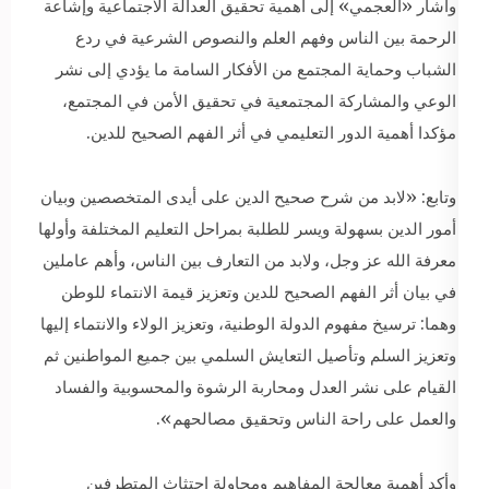
وأشار «العجمي» إلى أهمية تحقيق العدالة الاجتماعية وإشاعة
الرحمة بين الناس وفهم العلم والنصوص الشرعية في ردع
الشباب وحماية المجتمع من الأفكار السامة ما يؤدي إلى نشر
الوعي والمشاركة المجتمعية في تحقيق الأمن في المجتمع،
مؤكدا أهمية الدور التعليمي في أثر الفهم الصحيح للدين.
وتابع: «لابد من شرح صحيح الدين على أيدى المتخصصين وبيان
أمور الدين بسهولة ويسر للطلبة بمراحل التعليم المختلفة وأولها
معرفة الله عز وجل، ولابد من التعارف بين الناس، وأهم عاملين
في بيان أثر الفهم الصحيح للدين وتعزيز قيمة الانتماء للوطن
وهما: ترسيخ مفهوم الدولة الوطنية، وتعزيز الولاء والانتماء إليها
وتعزيز السلم وتأصيل التعايش السلمي بين جميع المواطنين ثم
القيام على نشر العدل ومحاربة الرشوة والمحسوبية والفساد
والعمل على راحة الناس وتحقيق مصالحهم».
وأكد أهمية معالجة المفاهيم ومحاولة اجتثاث المتطرفين