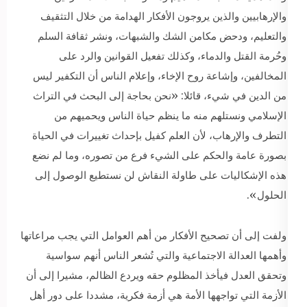
والإرهابيين والذين يروجون الأفكار الهدامة من خلال التثقيف
والتعليم، ودحض مكامن الشك والشبهات، ونشر ثقافة السلم
وحُرمة القتل والدماء، وكذلك تفعيل القوانين والرد على
المخالفين، وإشاعة روح الإخاء، وإعلام الناس أن التكفير ليس
من الدين في شيء، قائلا: «نحن بحاجة إلى البحث في التراث
الإسلامي ونستلهم منه ما ينظم حياة الناس ويحميهم من
التطرف والإرهاب، لأن العلم كفيل بإحداث تغييرات في الحياة
بصورة عامة والحكم على الشيء فرع من تصوره، وما لم نضع
هذه الإشكاليات على طاولة النقاش لن نستطيع الوصول إلى
الحلول».
ولفت إلى أن تصحيح الأفكار من أهم العوامل التي يجب مراعاتها
وأهمها العدالة الاجتماعية والتي تُشعر الناس أنهم سواسية
وتحقق العدل فيأخذ المظلوم حقه ويردع الظالم، مشيرا إلى أن
الأزمة التي تواجهها الأمة هي أزمة فكرية، مشددا على دور أهل