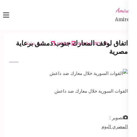
Ski
Amireta
t
Amireta
conten
(Pres
Enter
اتفاق لوقف المعارك جنوب دمشق برعاية
12 October 2017
sabbeh
اخبار شاملة
مصرية
القوات السورية خلال معارك ضد داعش
تصوير :
المصري اليوم