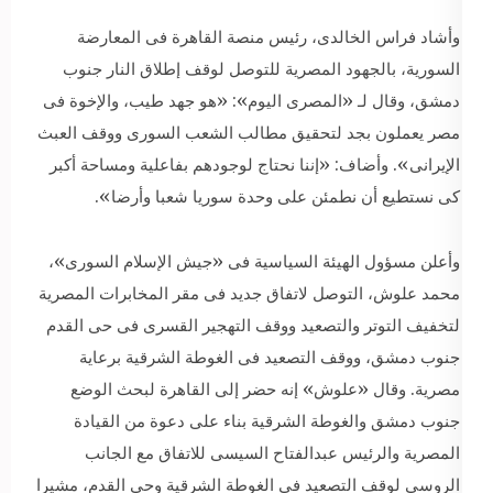
وأشاد فراس الخالدى، رئيس منصة القاهرة فى المعارضة
السورية، بالجهود المصرية للتوصل لوقف إطلاق النار جنوب
دمشق، وقال لـ «المصرى اليوم»: «هو جهد طيب، والإخوة فى
مصر يعملون بجد لتحقيق مطالب الشعب السورى ووقف العبث
الإيرانى». وأضاف: «إننا نحتاج لوجودهم بفاعلية ومساحة أكبر
كى نستطيع أن نطمئن على وحدة سوريا شعبا وأرضا».
وأعلن مسؤول الهيئة السياسية فى «جيش الإسلام السورى»،
محمد علوش، التوصل لاتفاق جديد فى مقر المخابرات المصرية
لتخفيف التوتر والتصعيد ووقف التهجير القسرى فى حى القدم
جنوب دمشق، ووقف التصعيد فى الغوطة الشرقية برعاية
مصرية. وقال «علوش» إنه حضر إلى القاهرة لبحث الوضع
جنوب دمشق والغوطة الشرقية بناء على دعوة من القيادة
المصرية والرئيس عبدالفتاح السيسى للاتفاق مع الجانب
الروسى لوقف التصعيد فى الغوطة الشرقية وحى القدم، مشيرا