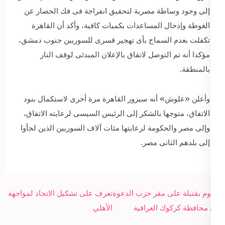
إلى وجود وساطة مصرية لتحقيق انفراجة فى فك الحصار عن
الغوطة وإدخال المساعدات بكميات كافية، وأكد أن القاهرة
تكفلت بعدم السماح بأى تهجير قسرى للسوريين جنوب دمشق،
مؤكدا أنه تم التوصل لاتفاق بالإعلان المبدئى لوقف النار
بالمنطقة.
وأعلن «علوش» أنه سيزور القاهرة مرة أخرى لاستكمال بنود
الاتفاق، متوجها بالشكر إلى الرئيس السيسى لرعايته الاتفاق،
وإلى مصر والحكومة لرعايتها مئات آلاف السوريين الذين لجأوا
إلى بلدهم الثانى مصر.
Post
هجوم بقنبلة على مقر حزب الدعوة
تعرف على تشكيل الاتحاد لمواجهة
navigation
في محافظة كركوك العراقية
الأهلي