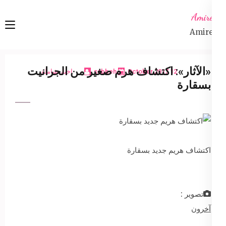
Ski
Amireta
t
Amireta
conten
(Pres
Enter
«الآثار»: اكتشاف هرم صغير من الجرانيت
12 October 2017
sabbeh
اخبار شاملة
بسقارة
اكتشاف هريم جديد بسقارة
تصوير :
آخرون