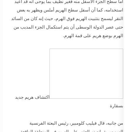
أما سطح الجزء الأسفل منه فغير نظيف بما يوحى أنه قد أعيد
استخدامه، كما أن أسفل سطح الهريم أملس ويظهر به بعض
النقر ليسمح بتثبيت الهريم فوق الهرم، حيث إنه كان من السائد
حتى عصر الدولة الوسطى أن يتم استكمال الجزء المدبب من
الهرم بوضع هريم على قمة الهرم.
اكتشاف هريم جديد
بسقارة
من جانبه، قال فيليب كلومبير، رئيس البعثة الفرنسية
السويسرية، إنه تم العثور على الهريم في المنطقة الواقعة