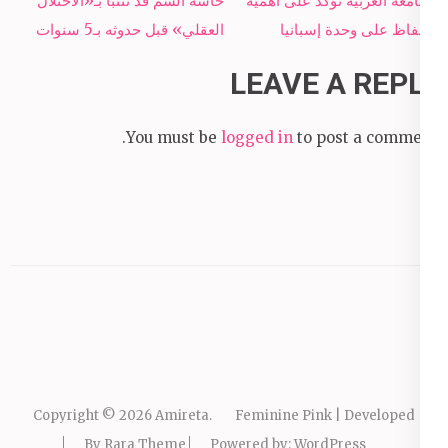
الجامعة العربية تؤكد على أهمية
حاسة الشم قد تتنبأ بـ«الاختلال
navigation
الحفاظ على وحدة إسبانيا
العقلي» قبل حدوثه بـ5 سنوات
LEAVE A REPLY
You must be
logged in
to post a comment.
Copyright © 2026
Amireta
.
Feminine Pink | Developed
By
Rara Theme
Powered by:
WordPress