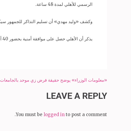
الرسمي للأهلي لمدة 48 ساعة.
وكشف «وليد مهدي» أن تسليم التذاكر للجمهور سيكون يومي 19 و20 أكتوبر عن ط
يذكر أن الأهلي حصل على موافقة أمنية بحضور 40 ألف مشجع لمباراة الأهلي والنجم الساحلي المقبلة والتي ستقام يوم 22 أكتوبر الجاري على ملعب برج العرب بالإسكندرية.
Post
«معلومات الوزراء» يوضح حقيقة فرض زي موحد بالجامعات
navigation
LEAVE A REPLY
You must be
logged in
to post a comment.