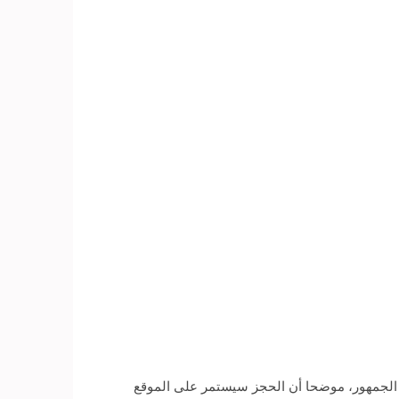
ى 15 ألف تذكرة مخصصة لغير حاملي بطاقات الجمهور، موضحا أن الحجز سيستمر على الموقع