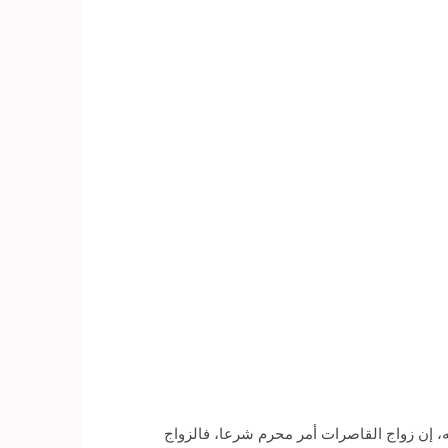
ته، إن زواج القاصرات أمر محرم شرعا، فالزواج