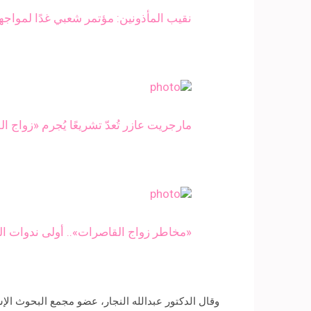
نقيب المأذونين: مؤتمر شعبي غدًا لمواجه
مارجريت عازر تُعدّ تشريعًا يُجرم «زواج 
«مخاطر زواج القاصرات».. أولى ندوات ال
وقال الدكتور عبدالله النجار، عضو مجمع البحوث الإس