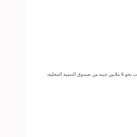
وافقت وزارة التنمية المحلية، الخميس، على منح قروض لعدد من المستفيدين بالقرى والمراكز بالمحافظات بإجمالي استثمارات نحو 4 ملايين جنيه من صندوق التنمية المحلية،