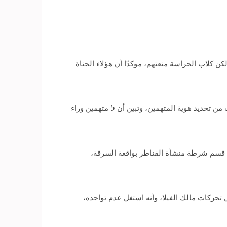
كن كلاب الحراسة منعتهم، مؤكدًا أن هؤلاء الجناة
أكدت التحريات، تحت إشراف اللواء هشام العراقي، مساعد وزير الداخلية لقطاع أمن الجيزة، صحة الواقعة، وتمكن فريق البحث من تحديد هوية المتهمين، وتبين أن 5 متهمين وراء
.ش»، 35 سنة، نقاش، وبمواجهته اعترف لضباط قسم شرطة منشأة القناطر بواقعة السرقة،
تحركات مالك الفيلا، وأنه استغل عدم تواجده،