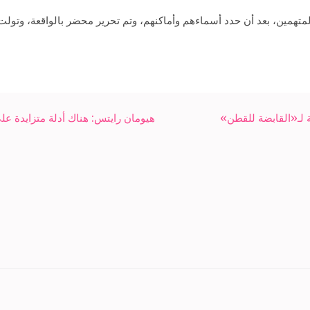
همين، بعد أن حدد أسماءهم وأماكنهم، وتم تحرير محضر بالواقعة، وتولت ال
ة لـ«القابضة للقطن»
هيومان رايتس: هناك أدلة متزايدة عل