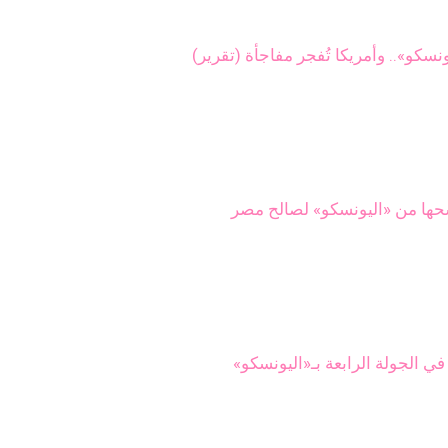
ا من «اليونسكو» لصالح مصر
 الجولة الرابعة بـ«اليونسكو»