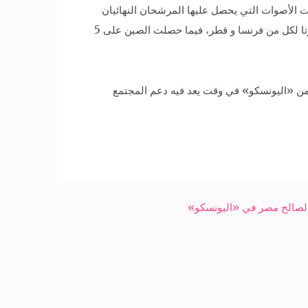
ت الأصوات التي يحصل عليها المرشحان النهائيان
فستقام قرعة، وكانت الجولة الثالثة انتهت أمس، بحصول مرشحة مصر السفيرة مشيرة خطاب على 13 صوتا في مقابل 18 صوتا لكل من فرنسا و قطر، فيما حصلت الصين على 5
 من «اليونسكو» في وقت يعد فيه دعم المجتمع
 لصالح مصر في «اليونسكو»