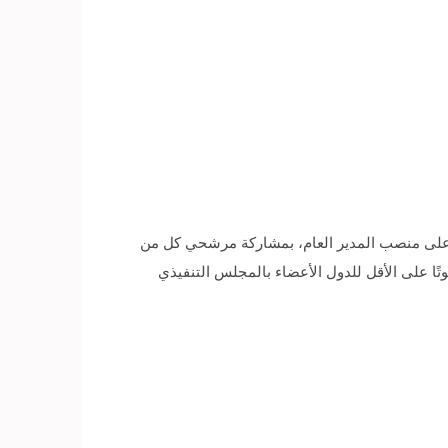
س، على منصب المدير العام، بمشاركة مرشحي كل من
ا وقطر بعد إعلان الصين ولبنان انسحابهما في وقت سابق، ويتطلب الفوز بمنصب المدير العام الحصول على 30 صوتًا على الأقل للدول الأعضاء بالمجلس التنفيذي