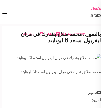
Ski
Amireta
t
Amireta
conten
(Pres
Enter
بالصور.. محمد صلاح يشارك في مران
12 October 2017
sabbeh
اخبار شاملة
ليفربول استعدادًا ليونايتد
محمد صلاح يشارك في مران ليفربول استعدادًا ليونايتد
تصوير :
آخرون