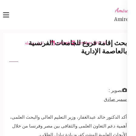
Ski
Amireta
t
Amireta
conten
(Pres
Enter
بحث إقامة فروع للجامعات الفرنسية
12 October 2017
sabbeh
اخبار شاملة
بالعاصمة الإدارية
تصوير :
سمير صادق
أكد الدكتور خالد عبدالغفار، وزير التعليم العالى والبحث العلمى،
أهمية دعم التعاون العلمى والثقافى بين مصر وفرنسا من خلال
الأبحاث العلمية المشتركة، وزيادة تبادل الطلاب.