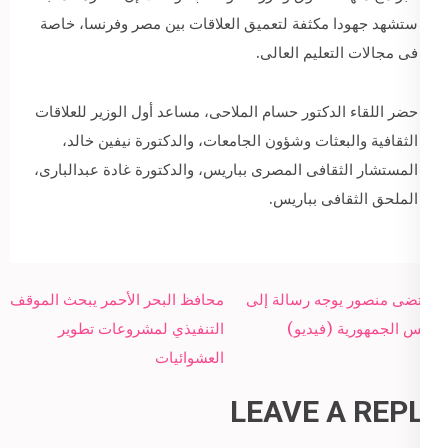
ستشهد جهودا مكثفة لتعميق العلاقات بين مصر وفرنسا، خاصة
فى مجالات التعليم العالى.
حضر اللقاء الدكتور حسام الملاحى، مساعد أول الوزير للعلاقات
الثقافية والبعثات وشؤون الجامعات، والدكتورة نيفين خالد،
المستشار الثقافى المصرى بباريس، والدكتورة غادة عبدالبارى،
الملحق الثقافى بباريس.
Post
مرتضى منصور يوجه رسالة إلى
محافظ البحر الأحمر يبحث الموقف
navigation
رئيس الجمهورية (فيديو)
التنفيذي لمشروعات تطوير
العشوائيات
LEAVE A REPLY