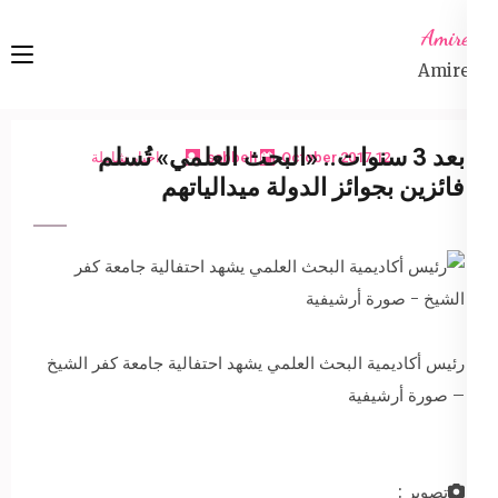
Ski
Amireta
t
Amireta
conten
(Pres
Enter
بعد 3 سنوات.. «البحث العلمي» تُسلم
12 October 2017
sabbeh
اخبار شاملة
فائزين بجوائز الدولة ميدالياتهم
رئيس أكاديمية البحث العلمي يشهد احتفالية جامعة كفر الشيخ
– صورة أرشيفية
تصوير :