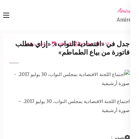
Ski
Amireta
t
Amireta
conten
(Pres
Enter
جدل في «اقتصادية النواب»: «إزاي هطلب
12 October 2017
sabbeh
اخبار شاملة
فاتورة من بياع الطماطم»
اجتماع اللجنة الاقتصادية بمجلس النواب، 30 يوليو 2017. –
صورة أرشيفية
تصوير :