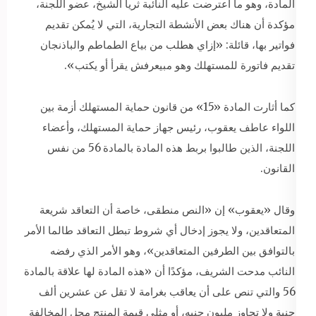
المادة، وهو ما اعترضت عليه النائبة ثريا الشيخ، عضو اللجنة،
مؤكدة أن هناك بعض الأنشطة التجارية، التي لا يُمكن تقديم
فواتير بها، قائلة: «إزاي هطلب من بياع الطماطم والباذنجان
تقديم فاتورة للمستهلك وهو مبيعرفش يقرأ أو يكتب».
كما أثارت المادة «15» من قانون حماية المستهلك أزمة بين
اللواء عاطف يعقوب، رئيس جهاز حماية المستهلك، وأعضاء
اللجنة، الذين طالبوا بربط هذه المادة بالمادة 56 من نفس
القانون.
وقال «يعقوب» إن «النص منطقى، خاصة أن التعاقد شريعة
المتعاقدين، ولا يجوز إدخال أي شروط تبطل التعاقد طالما الأمر
بالتوافق بين الطرفين المتعاقدين»، وهو الأمر الذي رفضه
النائب مدحت الشريف، مؤكدًا أن «هذه المادة لها علاقة بالمادة
56 والتي تنص على أن يعاقب بغرامة لا تقل عن عشرين ألف
جنية ولا تجاوز مليون جنيه، أو مثلى قيمة المنتج محل المخالفة