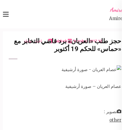
Ski
Amireta
t
Amireta
conten
(Pres
Enter
حجز طلب «العريان» برد قاضي التخابر مع
12 October 2017
sabbeh
اخبار شاملة
«حماس» للحكم 19 أكتوبر
عصام العريان – صورة أرشيفية
تصوير :
other