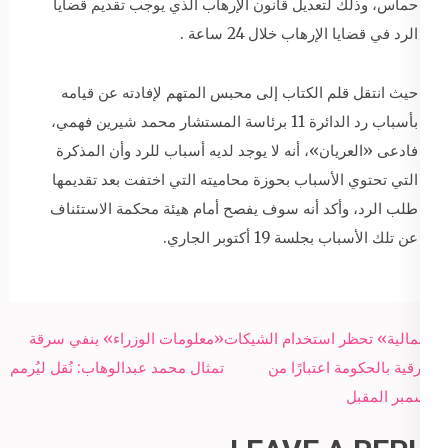
حماس، وذلك لتعديل قانون الإرهاب الذي يوجب تقديم قضايا
الرد في قضايا الإرهاب خلال 24 ساعة .
حيث انتقل قلم الكتاب إلى محبس المتهم لإفادته عن قيامه
بأسباب رد الدائرة 11 برئاسة المستشار محمد شيرين فهمي،
فادعى «العريان»، أنه لا يوجد لديه أسباب للرد وأن المذكرة
التي تحتوي الأسباب بحوزة محاميته التي اختفت بعد تقديمها
طلب الرد، وأكد أنه سوف يفصح أمام هيئة محكمة الاستئناف
عن تلك الأسباب بجلسة 19 أكتوبر الجاري.
Post
«المالية» تحظر استخدام الشيكات
«معلومات الوزراء» ينفي سرقة
navigation
الورقية بالحكومة اعتبارًا من
تمثال محمد عبدالوهاب: نُقل ليُرمم
ديسمبر المقبل