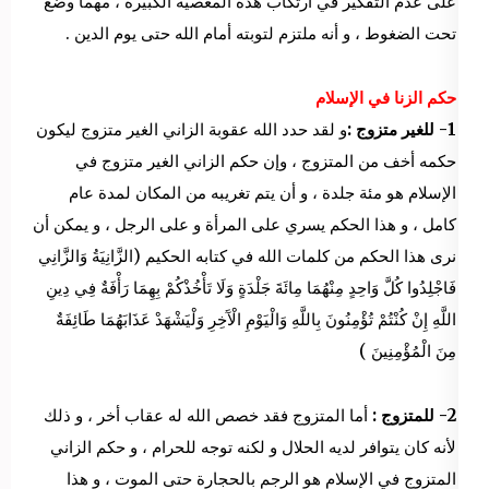
على عدم التفكير في ارتكاب هذه المعصية الكبيرة ، مهما وضع
تحت الضغوط ، و أنه ملتزم لتوبته أمام الله حتى يوم الدين .
حكم الزنا في الإسلام
1-
للغير متزوج :
و لقد حدد الله عقوبة الزاني الغير متزوج ليكون
حكمه أخف من المتزوج ، وإن حكم الزاني الغير متزوج في
الإسلام هو مئة جلدة ، و أن يتم تغريبه من المكان لمدة عام
كامل ، و هذا الحكم يسري على المرأة و على الرجل ، و يمكن أن
نرى هذا الحكم من كلمات الله في كتابه الحكيم (الزَّانِيَةُ وَالزَّانِي
فَاجْلِدُوا كُلَّ وَاحِدٍ مِنْهُمَا مِائَةَ جَلْدَةٍ وَلَا تَأْخُذْكُمْ بِهِمَا رَأْفَةٌ فِي دِينِ
اللَّهِ إِنْ كُنْتُمْ تُؤْمِنُونَ بِاللَّهِ وَالْيَوْمِ الْآَخِرِ وَلْيَشْهَدْ عَذَابَهُمَا طَائِفَةٌ
مِنَ الْمُؤْمِنِينَ )
2- للمتزوج :
أما المتزوج فقد خصص الله له عقاب أخر ، و ذلك
لأنه كان يتوافر لديه الحلال و لكنه توجه للحرام ، و حكم الزاني
المتزوج في الإسلام هو الرجم بالحجارة حتى الموت ، و هذا