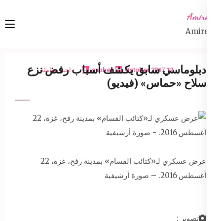
Ski
Amireta
t
Amireta
conten
(Pres
Enter
دبلوماسي سابق يكشف أسباب رفض نزع
12 October 2017
sabbeh
اخبار شاملة
سلاح «حماس» (فيديو)
عرض عسكري لـ«كتائب القسام» بمدينة رفح، غزة، 22
أغسطس 2016. – صورة أرشيفية
تصوير :