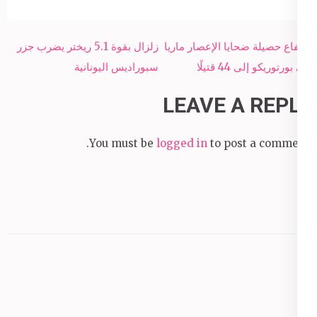
Post
ارتفاع حصيلة ضحايا الإعصار ماريا
زلزال بقوة 5.1 ريختر يضرب جزر
navigation
في بورتوريكو إلى 44 قتيلًا
سبوراديس اليونانية
LEAVE A REPLY
You must be
logged in
to post a comment.