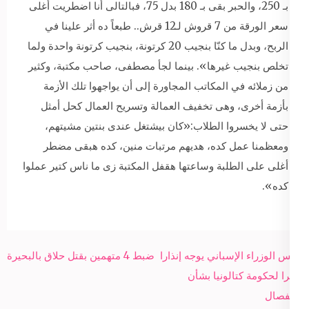
بـ 250، والحبر بقى بـ 180 بدل 75، فبالتالى أنا اضطريت أغلى
سعر الورقة من 7 قروش لـ12 قرش.. طبعاً ده أثر علينا في
الربح، وبدل ما كنّا بنجيب 20 كرتونة، بنجيب كرتونة واحدة ولما
تخلص بنجيب غيرها». بينما لجأ مصطفى، صاحب مكتبة، وكثير
من زملائه في المكاتب المجاورة إلى أن يواجهوا تلك الأزمة
بأزمة أخرى، وهى تخفيف العمالة وتسريح العمال كحل أمثل
حتى لا يخسروا الطلاب:«كان بيشتغل عندى بنتين مشيتهم،
ومعظمنا عمل كده، هديهم مرتبات منين، كده هبقى مضطر
أغلى على الطلبة وساعتها هقفل المكتبة زى ما ناس كتير عملوا
كده».
Post
رئيس الوزراء الإسباني يوجه إنذارا
ضبط 4 متهمين بقتل حلاق بالبحيرة
navigation
أخيرا لحكومة كتالونيا بشأن
الانفصال