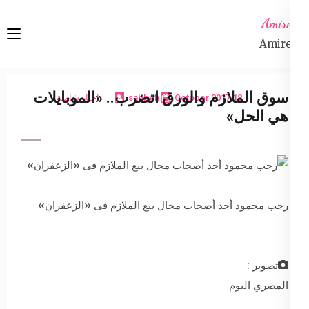
Ski
Amireta
t
Amireta
conten
(Pres
Enter
سوق الملازم والورق اتضرب.. «الموبايلات
12 October 2017
sabbeh
اخبار شاملة
هي الحل»
رجب محمود أحد أصحاب محال بيع الملازم فى «الزعفران»
تصوير :
المصري اليوم