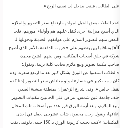
على الطالب، فبقى بيدخل لى نصف الربح».
اتخذ الطلاب بعض الحيل لمواجهة ارتفاع سعر التصوير والملازم
الذي أصبح ميزانية أخرى تُثقل عليهم هم وأولياء أمورهم، فلجأ
البعض منهم لتصوير الملازم على هواتفهم الحديثة وتحويلها لـ
pdf وتناقلها بين بعضهم على «جروب الدفعة»، الأمر الذي أصبح
شوكة في حلق أصحاب المكاتب، ومن بينهم الشيخ محمد،
صاحب مكتبة تصوير وبيع ملازم بجانب كلية تربية، ويقول:
«الطلاب استغنوا عن الورق بشكل كبير بعد ما ارتفع سعره، وده
كان سبب كبير في خسارتنا، ولو مغلناش سعر التصوير إحنا كده
نقفل خالص». وفى شارع الزعفران بمنطقة منشية الصدر،
خلف جامعة عين شمس، تتراص على الجانبين مكتبات التصوير
وبيع الملازم، وبعد أزمة الورق قرر عدد من أصحاب تلك المحال
إغلاقها، ويقول رجب محمود، شاب عشرينى يعمل في إحدى
المكتبات: «كنت بجيب كارتونة الورق بـ 150 جنيه، دلوقتى بقت