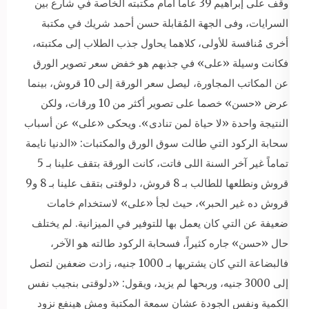
وقف على إبراهيم 39 عاماً أمام مكتبته الخاصة في شارع بين
السرايات، وفى الجهة المُقابلة حسن أحمد شريك في مكتبة
أخرى مُنافسة للأولى، كلاهما يحاول جذب الطلاب إلى مكتبته،
فكانت وسيلة «على» في جذبهم هو خفض سعر تصوير الورق
عن المكاتب المجاورة، ليصل سعر الورقة إلى 10 قروش، بينما
عرض «حسن» خصما على تصوير أكثر من 10 ورقات، ولكن
النتيجة واحدة «لا حياة لمن تنادى». ويحكى «على» عن أسباب
سحابة الركود التي طالت سوق الورق والمكتبات: «الدنيا نايمة
تماماً غير آخر السنة اللى فاتت، كانت الورقة بتقف علينا بـ 5
قروش ونطلعها للطالب بـ 8 قروش، دلوقتى بتقف علينا بـ 8 و9
قروش ده غير الحبر»، حيث لجأ «على» لاستخدام خامات
ضعيفة عن التي كان يعمل بها للتوفير في الميزانية. لم يختلف
حال «حسن» جاره كثيراً، فسحابة الركود طالته هو الآخر،
فالبضاعة التي كان يشتريها بـ 1000 جنيه، زادت ضعفين لتصل
إلى 3000 جنيه، وربحها لم يزيد، ويقول: «دلوقتى بنجيب نفس
الكمية ونفس الجودة عشان سمعة المكتبة ومش هينفع نزود