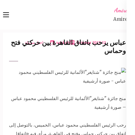
Ski
Amireta
t
Amireta
conten
(Pres
Enter
عباس يرحب باتفاق القاهرة بين حركتي فتح
12 October 2017
sabbeh
اخبار شاملة
وحماس
منح جائزة "شتايغر"الألمانية للرئيس الفلسطيني محمود عباس
– صورة أرشيفية
رحب الرئيس الفلسطيني محمود عباس، الخميس، بالتوصل إلى
اتفاق بين حركتي حماس وفتح في القاهرة، ورأى فيه «اتفاقا