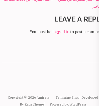
navigation
القناطر
LEAVE A REPLY
You must be
logged in
to post a comment.
Copyright © 2026
Amireta
.
Feminine Pink | Developed
By
Rara Theme
Powered by:
WordPress