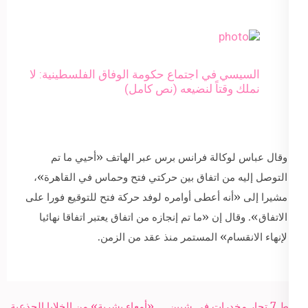
السيسي في اجتماع حكومة الوفاق الفلسطينية: لا
نملك وقتاً لنضيعه (نص كامل)
وقال عباس لوكالة فرانس برس عبر الهاتف «أحيي ما تم
التوصل إليه من اتفاق بين حركتي فتح وحماس في القاهرة»،
مشيرا إلى «أنه أعطى أوامره لوفد حركة فتح للتوقيع فورا على
الاتفاق». وقال إن «ما تم إنجازه من اتفاق يعتبر اتفاقا نهائيا
لإنهاء الانقسام» المستمر منذ عقد من الزمن.
Post
ضبط 7 تجار مخدرات في شبين
«أمعاء بشرية» من الخلايا الجذعية