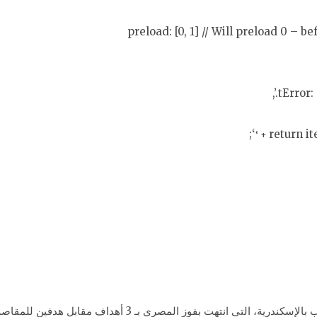
preload: [0, 1] // Will preload 0 – b
tError: 
‘;
return ite