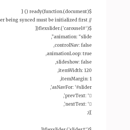
$(document).ready(function () {
// The slider being synced must be initialized first
$(‘#carousel’).flexslider({
animation: “slide”,
controlNav: false,
animationLoop: true,
slideshow: false,
itemWidth: 120,
itemMargin: 1,
asNavFor: ‘#slider’,
prevText: ‘’,
nextText: ‘’,
});
$(‘#slider’).flexslider({