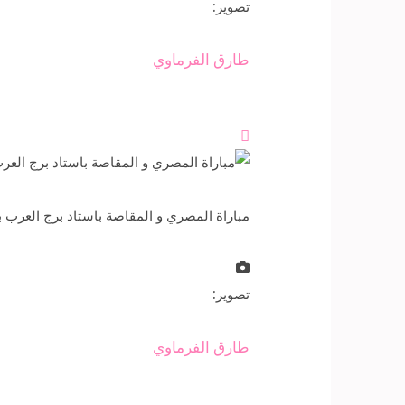
تصوير:
طارق الفرماوي

مباراة المصري و المقاصة باستاد برج العرب بالإسكندرية، التى انتهت ب
تصوير:
طارق الفرماوي