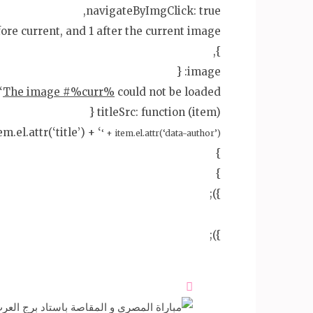
navigateByImgClick: true,
efore current, and 1 after the current image
},
image: {
‘
The image #%curr%
could not be loaded.’,
titleSrc: function (item) {
m.el.attr(‘title’) + ‘
‘ + item.el.attr(‘data-author’) + ‘
}
}
});
});
