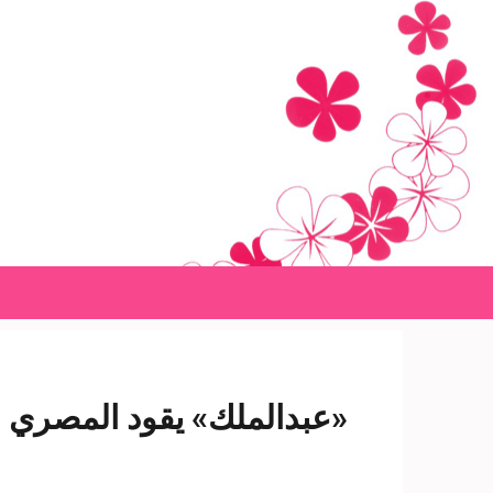
Ski
t
conten
(Pres
Enter
«عبدالملك» يقود المصري لف