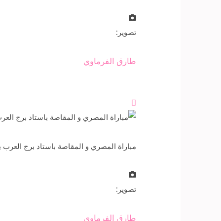
تصوير:
طارق الفرماوي

مباراة المصري و المقاصة باستاد برج العرب بالإسكندرية، التى انتهت ب
تصوير:
طارق الفرماوي