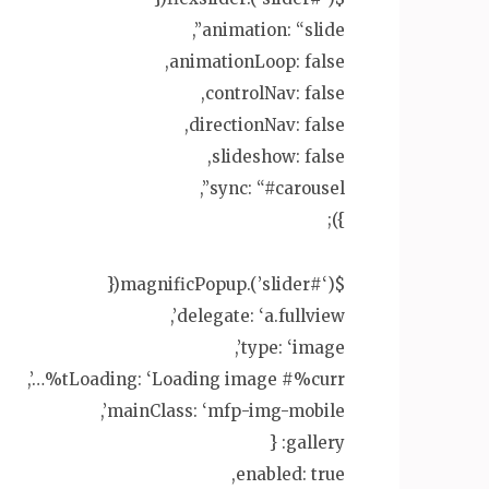
animation: “slide”,
animationLoop: false,
controlNav: false,
directionNav: false,
slideshow: false,
sync: “#carousel”,
});
$(‘#slider’).magnificPopup({
delegate: ‘a.fullview’,
type: ‘image’,
tLoading: ‘Loading image #%curr%…’,
mainClass: ‘mfp-img-mobile’,
gallery: {
enabled: true,