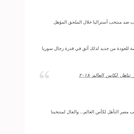
 في التأهل لنهائيات كأس العالم روسيا 2018، عقب خسارته 1-2 في مباراة الإياب ضد منتخب أستراليا خلال الملحق المؤهل
رصة للعودة من جديد لذلك أثق في قدرة رجال سوريا
تاهل_لكاس_العالم_٢٠١٨
 مصر التأهل لكأس العالم… والفال لمنتخبنا