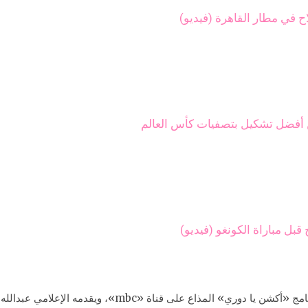
ح في مطار القاهرة (فيديو)
أفضل تشكيل بتصفيات كأس العالم
ل مباراة الكونغو (فيديو)
وقال «السومة»، في تصريحات تليفريونية، ضمن برنامج «أكشن يا 