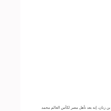
دوري» المذاع على قناة «mbc»، ويقدمه الإعلامي عبدالله بن زنان، إنه بعد تأهل مصر لكأس العالم محمد