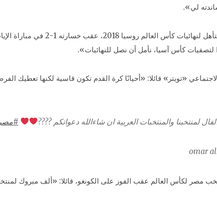
ندته لي».
وأبدى «السومة» أسفه بعد فشل منتخب بلاده
لتصفيات كأس آسيا، نأمل أن نصل للنهائيات».
جتماعي «تويتر» قائلا: «أحيانًا كرة القدم تكون قاسية لكنها تعطيك الف
ل لمنتخبنا والمنتخبات العربية ان شاءالله دعواتكم ????
#مصر_ت
ب مصر لكأس العالم عقب الفوز على الكونغو، قائلا: «ألف مبروك لمنتخب