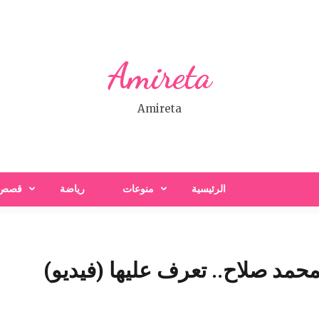
Amireta
Amireta
الرئيسية
منوعات
رياضة
قصص
حمد صلاح.. تعرف عليها (فيديو)