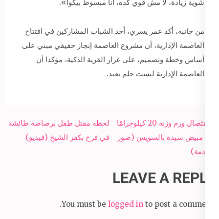
شوية زيادة، لأ مش قوي كده، أنا مبسوط بيكوا».
من جانبه، أكد عمر يسري، أحد الشباب المشاركين في افتتاح
العاصمة الإدارية، أن مشروع العاصمة إنجاز حقيقي مبني على
أساس وخطة وتصميم، على غرار القرية الذكية، مؤكدا أن
العاصمة الإدارية ليست حلم بعيد.
Post
استئصال ورم وزنه 20 كيلوجرامًا
لحظة مقتل طفل برصاصة طائشة
navigation
من مبيض سيدة بالسويس (صور
في فرح بكفر الشيخ (فيديو)
صادمة)
LEAVE A REPLY
You must be
logged in
to post a comment.