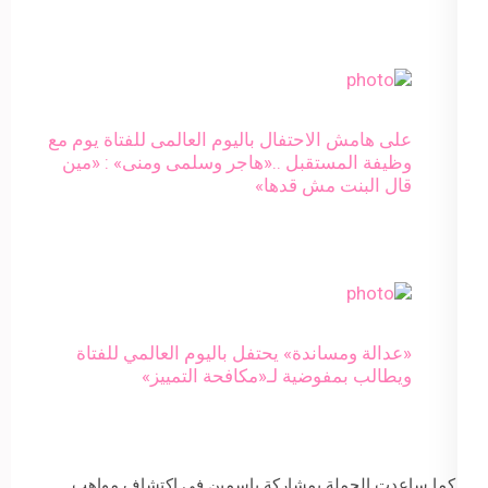
على هامش الاحتفال باليوم العالمى للفتاة يوم مع
وظيفة المستقبل ..«هاجر وسلمى ومنى» : «مين
قال البنت مش قدها»
«عدالة ومساندة» يحتفل باليوم العالمي للفتاة
ويطالب بمفوضية لـ«مكافحة التمييز»
كما ساعدت الحملة بمشاركة ياسمين في اكتشاف مواهب